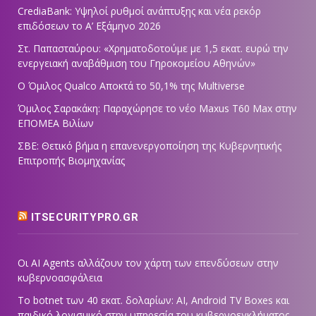
CrediaBank: Υψηλοί ρυθμοί ανάπτυξης και νέα ρεκόρ
επιδόσεων το Α’ Εξάμηνο 2026
Στ. Παπασταύρου: «Χρηματοδοτούμε με 1,5 εκατ. ευρώ την
ενεργειακή αναβάθμιση του Γηροκομείου Αθηνών»
Ο Όμιλος Qualco Αποκτά το 50,1% της Multiverse
Όμιλος Σαρακάκη: Παραχώρησε το νέο Maxus T60 Max στην
ΕΠΟΜΕΑ Βιλίων
ΣΒΕ: Θετικό βήμα η επανενεργοποίηση της Κυβερνητικής
Επιτροπής Βιομηχανίας
ITSECURITYPRO.GR
Οι AI Agents αλλάζουν τον χάρτη των επενδύσεων στην
κυβερνοασφάλεια
Το botnet των 40 εκατ. δολαρίων: AI, Android TV Boxes και
παιδικό λογισμικό στην υπηρεσία του κυβερνοεγκλήματος