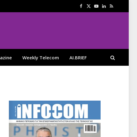
Facebook
X
YouTube
LinkedIn
RSS
(Twitter)
azine
Weekly Telecom
AI.BRIEF