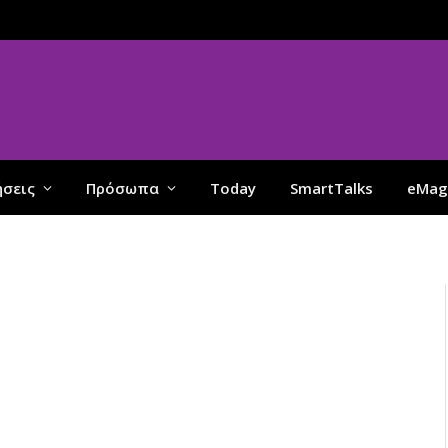
ήσεις
Πρόσωπα
Today
SmartTalks
eMag