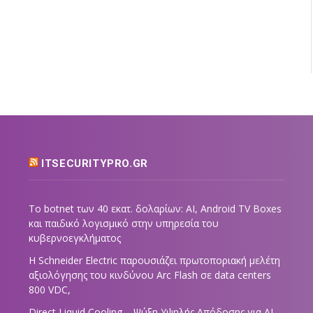
ITSECURITYPRO.GR
Το botnet των 40 εκατ. δολαρίων: AI, Android TV Boxes
και παιδικό λογισμικό στην υπηρεσία του
κυβερνοεγκλήματος
Η Schneider Electric παρουσιάζει πρωτοποριακή μελέτη
αξιολόγησης του κινδύνου Arc Flash σε data centers
800 VDC,
Direct Liquid Cooling – Ψύξη Υψηλής Απόδοσης για AI