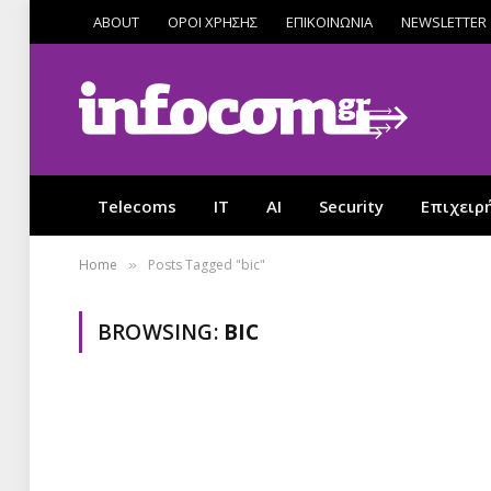
ABOUT
ΟΡΟΙ ΧΡΗΣΗΣ
ΕΠΙΚΟΙΝΩΝΙΑ
NEWSLETTER
Telecoms
IT
AI
Security
Επιχειρ
Home
Posts Tagged "bic"
»
BROWSING:
BIC