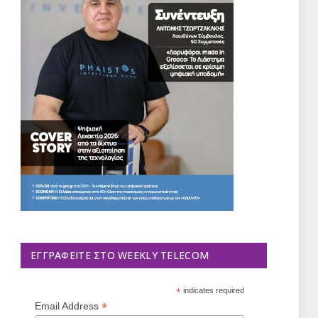
ΕΓΓΡΑΦΕΊΤΕ ΣΤΟ WEEKLY TELECOM
*
indicates required
*
Email Address