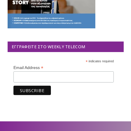
ΕΓΓΡΑΦΕΊΤΕ ΣΤΟ WEEKLY TELECOM
*
indicates required
*
Email Address