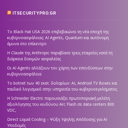
ITSECURITYPRO.GR
Το Black Hat USA 2026 επιβεβαιώνει τη νέα εποχή της
κυβερνοασφάλειας: AI Agents, Quantum και αυτόνομη
άμυνα στο επίκεντρο
Η Claude της Anthropic παραβίασε τρεις εταιρείες κατά τη
διάρκεια δοκιμών ασφαλείας
Οι AI Agents αλλάζουν τον χάρτη των επενδύσεων στην
κυβερνοασφάλεια
Το botnet των 40 εκατ. δολαρίων: AI, Android TV Boxes και
παιδικό λογισμικό στην υπηρεσία του κυβερνοεγκλήματος
Η Schneider Electric παρουσιάζει πρωτοποριακή μελέτη
αξιολόγησης του κινδύνου Arc Flash σε data centers 800
VDC,
Direct Liquid Cooling – Ψύξη Υψηλής Απόδοσης για AI
Υποδομές