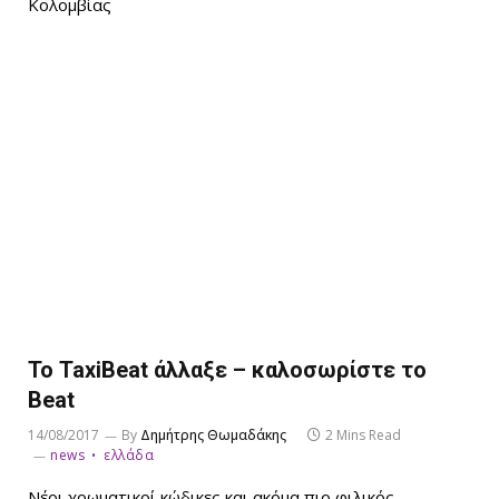
Κολομβίας
Το TaxiBeat άλλαξε – καλοσωρίστε το
Beat
14/08/2017
By
Δημήτρης Θωμαδάκης
2 Mins Read
news
ελλάδα
Νέοι χρωματικοί κώδικες και ακόμα πιο φιλικός