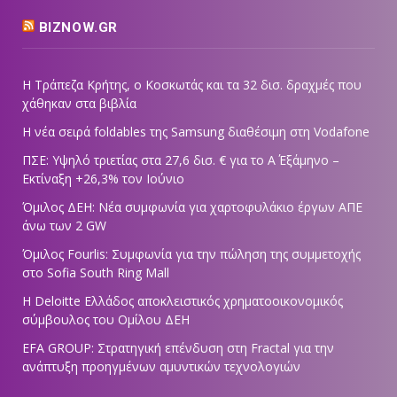
BIZNOW.GR
Η Τράπεζα Κρήτης, ο Κοσκωτάς και τα 32 δισ. δραχμές που
χάθηκαν στα βιβλία
Η νέα σειρά foldables της Samsung διαθέσιμη στη Vodafone
ΠΣΕ: Υψηλό τριετίας στα 27,6 δισ. € για το Α΄ Εξάμηνο –
Εκτίναξη +26,3% τον Ιούνιο
Όμιλος ΔΕΗ: Νέα συμφωνία για χαρτοφυλάκιο έργων ΑΠΕ
άνω των 2 GW
Όμιλος Fourlis: Συμφωνία για την πώληση της συμμετοχής
στο Sofia South Ring Mall
Η Deloitte Ελλάδος αποκλειστικός χρηματοοικονομικός
σύμβουλος του Ομίλου ΔΕΗ
EFA GROUP: Στρατηγική επένδυση στη Fractal για την
ανάπτυξη προηγμένων αμυντικών τεχνολογιών