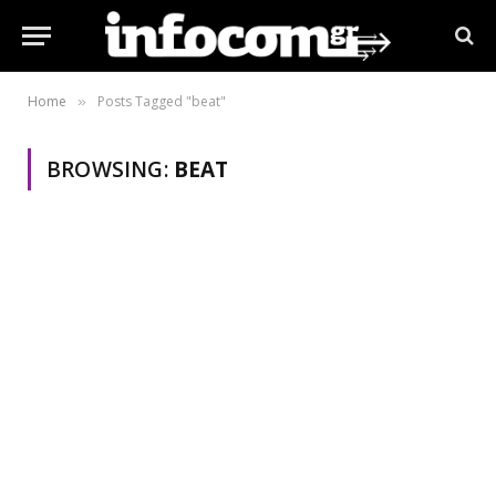
Home
Posts Tagged "beat"
»
BROWSING:
BEAT