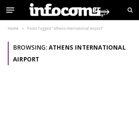
Home
Posts Tagged "athens international airport"
»
BROWSING:
ATHENS INTERNATIONAL
AIRPORT