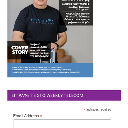
ΕΓΓΡΑΦΕΊΤΕ ΣΤΟ WEEKLY TELECOM
*
indicates required
*
Email Address