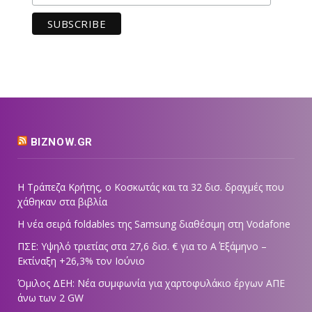
BIZNOW.GR
Η Τράπεζα Κρήτης, ο Κοσκωτάς και τα 32 δισ. δραχμές που
χάθηκαν στα βιβλία
Η νέα σειρά foldables της Samsung διαθέσιμη στη Vodafone
ΠΣΕ: Υψηλό τριετίας στα 27,6 δισ. € για το Α΄ Εξάμηνο –
Εκτίναξη +26,3% τον Ιούνιο
Όμιλος ΔΕΗ: Νέα συμφωνία για χαρτοφυλάκιο έργων ΑΠΕ
άνω των 2 GW