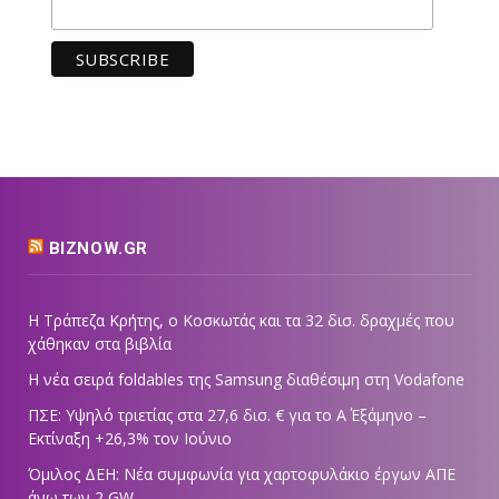
BIZNOW.GR
Η Τράπεζα Κρήτης, ο Κοσκωτάς και τα 32 δισ. δραχμές που
χάθηκαν στα βιβλία
Η νέα σειρά foldables της Samsung διαθέσιμη στη Vodafone
ΠΣΕ: Υψηλό τριετίας στα 27,6 δισ. € για το Α΄ Εξάμηνο –
Εκτίναξη +26,3% τον Ιούνιο
Όμιλος ΔΕΗ: Νέα συμφωνία για χαρτοφυλάκιο έργων ΑΠΕ
άνω των 2 GW