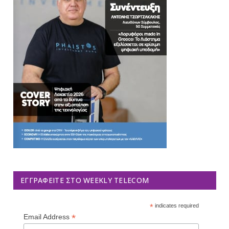
ΕΓΓΡΑΦΕΊΤΕ ΣΤΟ WEEKLY TELECOM
*
indicates required
*
Email Address