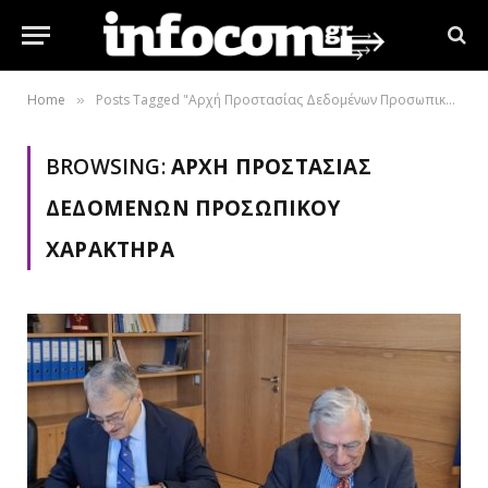
Home
Posts Tagged "Αρχή Προστασίας Δεδομένων Προσωπικού Χαρακτήρα"
»
BROWSING:
ΑΡΧΉ ΠΡΟΣΤΑΣΊΑΣ
ΔΕΔΟΜΈΝΩΝ ΠΡΟΣΩΠΙΚΟΎ
ΧΑΡΑΚΤΉΡΑ