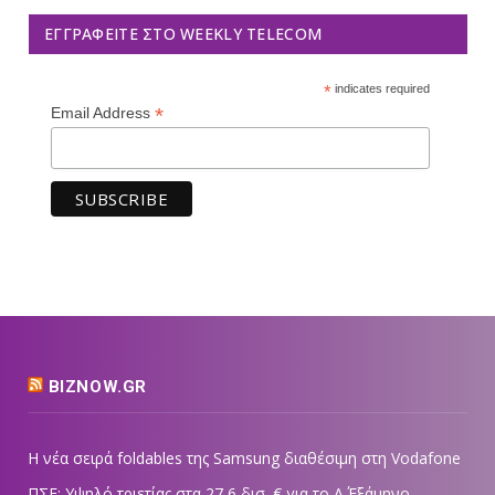
ΕΓΓΡΑΦΕΊΤΕ ΣΤΟ WEEKLY TELECOM
*
indicates required
*
Email Address
BIZNOW.GR
Η νέα σειρά foldables της Samsung διαθέσιμη στη Vodafone
ΠΣΕ: Υψηλό τριετίας στα 27,6 δισ. € για το Α΄ Εξάμηνο –