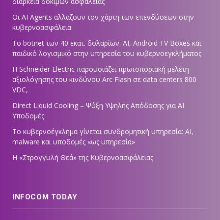
διάρκεια δοκιμών ασφαλείας
Οι AI Agents αλλάζουν τον χάρτη των επενδύσεων στην
κυβερνοασφάλεια
Το botnet των 40 εκατ. δολαρίων: AI, Android TV Boxes και
παιδικό λογισμικό στην υπηρεσία του κυβερνοεγκλήματος
Η Schneider Electric παρουσιάζει πρωτοποριακή μελέτη
αξιολόγησης του κινδύνου Arc Flash σε data centers 800
VDC,
Direct Liquid Cooling – Ψύξη Υψηλής Απόδοσης για AI
Υποδομές
Το κυβερνοέγκλημα γίνεται συνδρομητική υπηρεσία: AI,
malware και υποδομές «ως υπηρεσία»
Η «Στρογγυλή Θεά» της Κυβερνοασφάλειας
INFOCOM TODAY