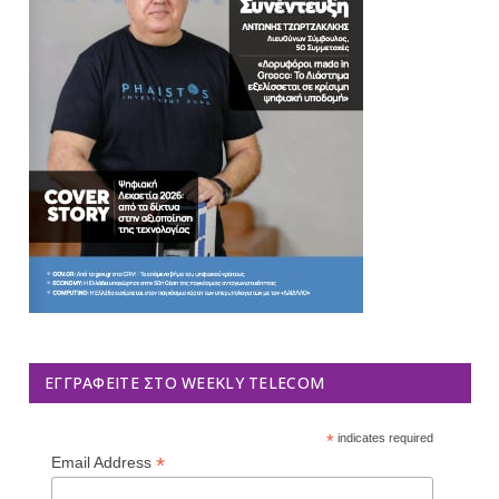
ΕΓΓΡΑΦΕΊΤΕ ΣΤΟ WEEKLY TELECOM
*
indicates required
*
Email Address