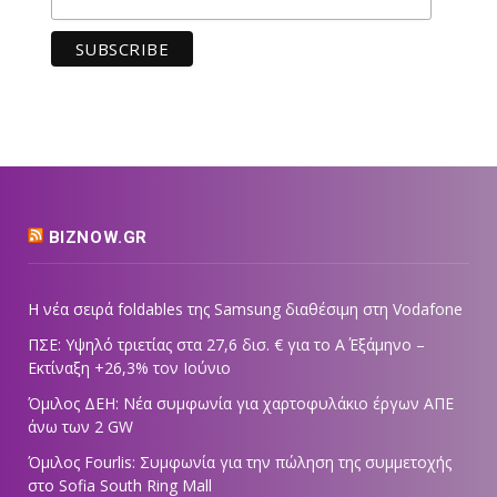
BIZNOW.GR
Η νέα σειρά foldables της Samsung διαθέσιμη στη Vodafone
ΠΣΕ: Υψηλό τριετίας στα 27,6 δισ. € για το Α΄ Εξάμηνο –
Εκτίναξη +26,3% τον Ιούνιο
Όμιλος ΔΕΗ: Νέα συμφωνία για χαρτοφυλάκιο έργων ΑΠΕ
άνω των 2 GW
Όμιλος Fourlis: Συμφωνία για την πώληση της συμμετοχής
στο Sofia South Ring Mall