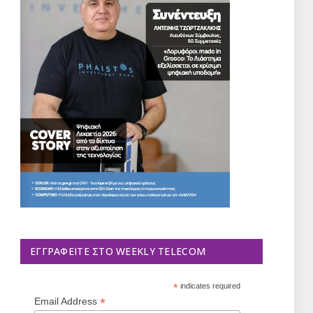
ΕΓΓΡΑΦΕΊΤΕ ΣΤΟ WEEKLY TELECOM
*
indicates required
*
Email Address