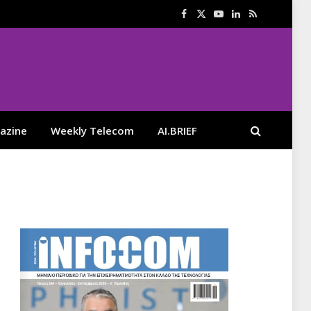
Facebook
X
YouTube
LinkedIn
RSS
(Twitter)
azine
Weekly Telecom
AI.BRIEF