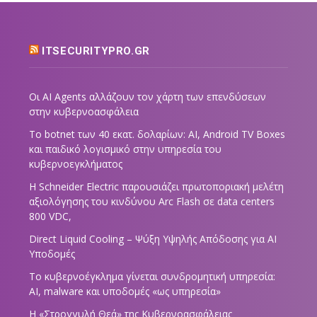
ITSECURITYPRO.GR
Οι AI Agents αλλάζουν τον χάρτη των επενδύσεων
στην κυβερνοασφάλεια
Το botnet των 40 εκατ. δολαρίων: AI, Android TV Boxes
και παιδικό λογισμικό στην υπηρεσία του
κυβερνοεγκλήματος
Η Schneider Electric παρουσιάζει πρωτοποριακή μελέτη
αξιολόγησης του κινδύνου Arc Flash σε data centers
800 VDC,
Direct Liquid Cooling – Ψύξη Υψηλής Απόδοσης για AI
Υποδομές
Το κυβερνοέγκλημα γίνεται συνδρομητική υπηρεσία:
AI, malware και υποδομές «ως υπηρεσία»
Η «Στρογγυλή Θεά» της Κυβερνοασφάλειας