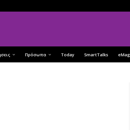
ήσεις
Πρόσωπα
Today
SmartTalks
eMag