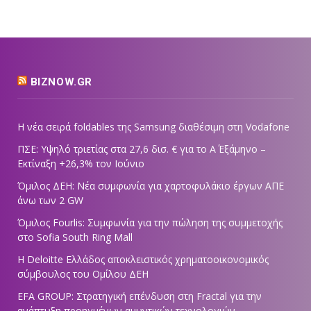
BIZNOW.GR
Η νέα σειρά foldables της Samsung διαθέσιμη στη Vodafone
ΠΣΕ: Υψηλό τριετίας στα 27,6 δισ. € για το Α΄ Εξάμηνο –
Εκτίναξη +26,3% τον Ιούνιο
Όμιλος ΔΕΗ: Νέα συμφωνία για χαρτοφυλάκιο έργων ΑΠΕ
άνω των 2 GW
Όμιλος Fourlis: Συμφωνία για την πώληση της συμμετοχής
στο Sofia South Ring Mall
Η Deloitte Ελλάδος αποκλειστικός χρηματοοικονομικός
σύμβουλος του Ομίλου ΔΕΗ
EFA GROUP: Στρατηγική επένδυση στη Fractal για την
ανάπτυξη προηγμένων αμυντικών τεχνολογιών