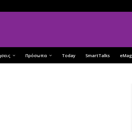
ήσεις
Πρόσωπα
Today
SmartTalks
eMag