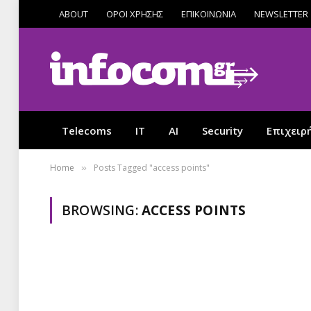
ABOUT
ΟΡΟΙ ΧΡΗΣΗΣ
ΕΠΙΚΟΙΝΩΝΙΑ
NEWSLETTER
Telecoms
IT
AI
Security
Επιχειρ
Home
Posts Tagged "access points"
»
BROWSING:
ACCESS POINTS