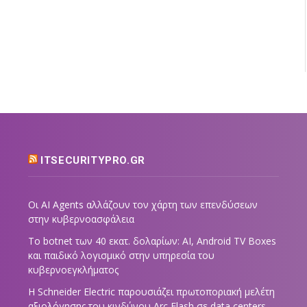
ITSECURITYPRO.GR
Οι AI Agents αλλάζουν τον χάρτη των επενδύσεων
στην κυβερνοασφάλεια
Το botnet των 40 εκατ. δολαρίων: AI, Android TV Boxes
και παιδικό λογισμικό στην υπηρεσία του
κυβερνοεγκλήματος
Η Schneider Electric παρουσιάζει πρωτοποριακή μελέτη
αξιολόγησης του κινδύνου Arc Flash σε data centers