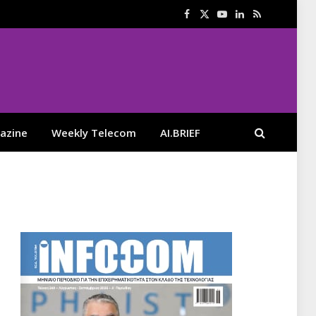
Facebook
X
YouTube
LinkedIn
RSS
(Twitter)
azine
Weekly Telecom
AI.BRIEF