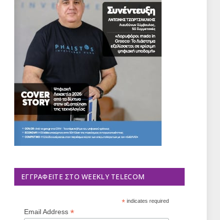
ΕΓΓΡΑΦΕΊΤΕ ΣΤΟ WEEKLY TELECOM
*
indicates required
*
Email Address