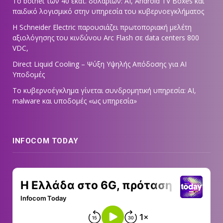
Το botnet των 40 εκατ. δολαρίων: AI, Android TV Boxes και
παιδικό λογισμικό στην υπηρεσία του κυβερνοεγκλήματος
Η Schneider Electric παρουσιάζει πρωτοποριακή μελέτη
αξιολόγησης του κινδύνου Arc Flash σε data centers 800
VDC,
Direct Liquid Cooling – Ψύξη Υψηλής Απόδοσης για AI
Υποδομές
Το κυβερνοέγκλημα γίνεται συνδρομητική υπηρεσία: AI,
malware και υποδομές «ως υπηρεσία»
INFOCOM TODAY