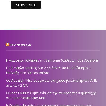
BIZNOW.GR
Η νέα σειρά foldables της Samsung διαθέσιμη στη Vodafone
ΠΣΕ: Υψηλό τριετίας στα 27,6 δισ. € για το Α΄ Εξάμηνο –
Εκτίναξη +26,3% τον Ιούνιο
Όμιλος ΔΕΗ: Νέα συμφωνία για χαρτοφυλάκιο έργων ΑΠΕ
άνω των 2 GW
Όμιλος Fourlis: Συμφωνία για την πώληση της συμμετοχής
στο Sofia South Ring Mall
Η Deloitte Ελλάδος αποκλειστικός χρηματοοικονομικός