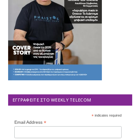
ΕΓΓΡΑΦΕΊΤΕ ΣΤΟ WEEKLY TELECOM
*
indicates required
*
Email Address