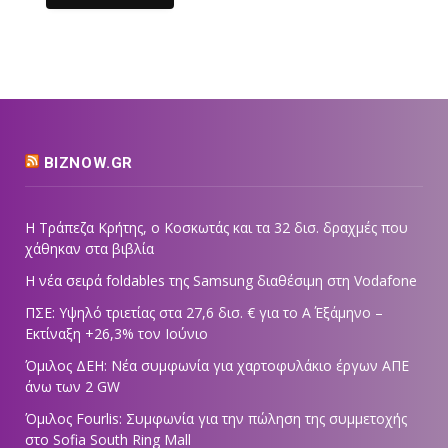
BIZNOW.GR
Η Τράπεζα Κρήτης, ο Κοσκωτάς και τα 32 δισ. δραχμές που
χάθηκαν στα βιβλία
Η νέα σειρά foldables της Samsung διαθέσιμη στη Vodafone
ΠΣΕ: Υψηλό τριετίας στα 27,6 δισ. € για το Α΄ Εξάμηνο –
Εκτίναξη +26,3% τον Ιούνιο
Όμιλος ΔΕΗ: Νέα συμφωνία για χαρτοφυλάκιο έργων ΑΠΕ
άνω των 2 GW
Όμιλος Fourlis: Συμφωνία για την πώληση της συμμετοχής
στο Sofia South Ring Mall