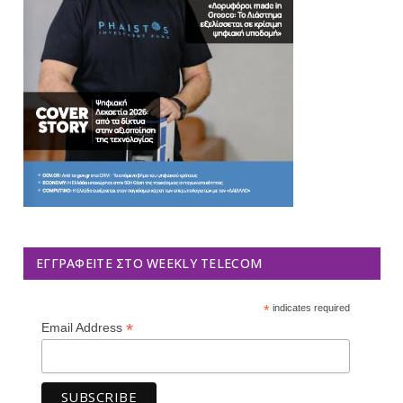
ΕΓΓΡΑΦΕΊΤΕ ΣΤΟ WEEKLY TELECOM
*
indicates required
*
Email Address