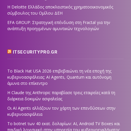
Η Deloitte Ελλάδος αποκλειστικός χρηματοοικονομικός
σύμβουλος του Ομίλου ΔΕΗ
EFA GROUP: Στρατηγική επένδυση στη Fractal για την
ανάπτυξη προηγμένων αμυντικών τεχνολογιών
ITSECURITYPRO.GR
Το Black Hat USA 2026 επιβεβαιώνει τη νέα εποχή της
κυβερνοασφάλειας: AI Agents, Quantum και αυτόνομη
άμυνα στο επίκεντρο
Η Claude της Anthropic παραβίασε τρεις εταιρείες κατά τη
διάρκεια δοκιμών ασφαλείας
Οι AI Agents αλλάζουν τον χάρτη των επενδύσεων στην
κυβερνοασφάλεια
Το botnet των 40 εκατ. δολαρίων: AI, Android TV Boxes και
παιδικό λογισμικό στην υπηρεσία του κυβερνοεγκλήματος