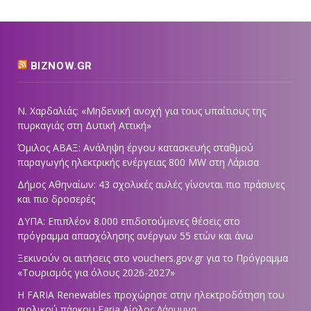
BIZNOW.GR
Ν. Χαρδαλιάς: «Μηδενική ανοχή για τους υπαίτιους της
πυρκαγιάς στη Δυτική Αττική»
Όμιλος ΑΒΑΞ: Ανάληψη έργου κατασκευής σταθμού
παραγωγής ηλεκτρικής ενέργειας 800 ΜW στη Λάρισα
Δήμος Αθηναίων: 43 σχολικές αυλές γίνονται πιο πράσινες
και πιο δροσερές
ΔΥΠΑ: Επιπλέον 8.000 επιδοτούμενες θέσεις στο
πρόγραμμα απασχόλησης ανέργων 55 ετών και άνω
Ξεκινούν οι αιτήσεις στο vouchers.gov.gr για το Πρόγραμμα
«Τουρισμός για όλους 2026-2027»
Η FARIA Renewables προχώρησε στην ηλεκτροδότηση του
αιολικού πάρκου Faria Αίολος Λάρυμνα