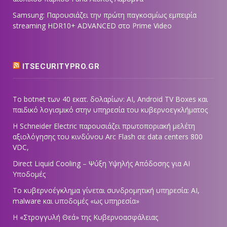
Samsung: Παρουσιάζει την πρώτη παγκοσμίως εμπειρία
streaming HDR10+ ADVANCED στο Prime Video
ITSECURITYPRO.GR
Το botnet των 40 εκατ. δολαρίων: AI, Android TV Boxes και
παιδικό λογισμικό στην υπηρεσία του κυβερνοεγκλήματος
Η Schneider Electric παρουσιάζει πρωτοποριακή μελέτη
αξιολόγησης του κινδύνου Arc Flash σε data centers 800
VDC,
Direct Liquid Cooling – Ψύξη Υψηλής Απόδοσης για AI
Υποδομές
Το κυβερνοέγκλημα γίνεται συνδρομητική υπηρεσία: AI,
malware και υποδομές «ως υπηρεσία»
Η «Στρογγυλή Θεά» της Κυβερνοασφάλειας