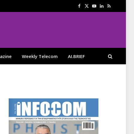
Facebook
X
YouTube
LinkedIn
RSS
(Twitter)
azine
Weekly Telecom
AI.BRIEF