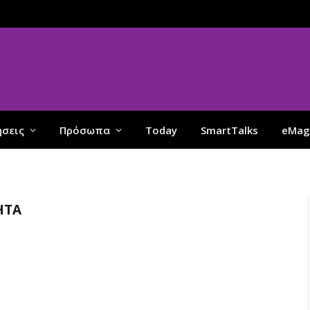
ήσεις
Πρόσωπα
Today
SmartTalks
eMag
ΗΤΑ