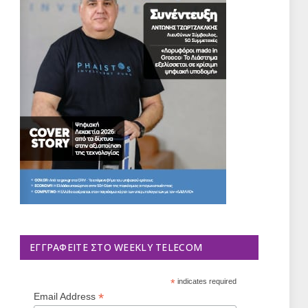
ΕΓΓΡΑΦΕΊΤΕ ΣΤΟ WEEKLY TELECOM
*
indicates required
*
Email Address