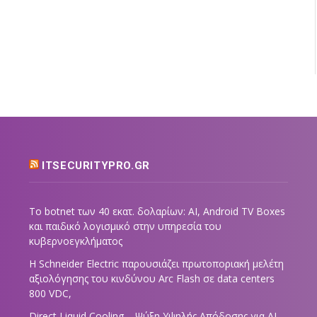
ITSECURITYPRO.GR
Το botnet των 40 εκατ. δολαρίων: AI, Android TV Boxes
και παιδικό λογισμικό στην υπηρεσία του
κυβερνοεγκλήματος
Η Schneider Electric παρουσιάζει πρωτοποριακή μελέτη
αξιολόγησης του κινδύνου Arc Flash σε data centers
800 VDC,
Direct Liquid Cooling – Ψύξη Υψηλής Απόδοσης για AI