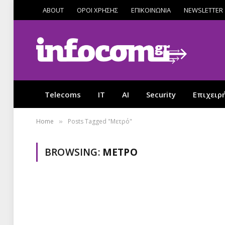
ABOUT
ΟΡΟΙ ΧΡΗΣΗΣ
ΕΠΙΚΟΙΝΩΝΙΑ
NEWSLETTER
Telecoms
IT
AI
Security
Επιχειρ
Home
Posts Tagged "Μετρό"
»
BROWSING:
ΜΕΤΡΌ