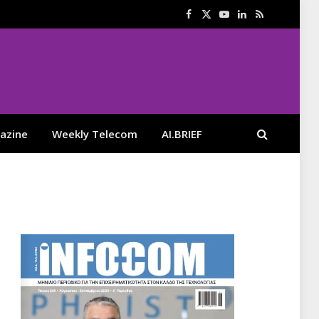
Facebook
X
YouTube
LinkedIn
RSS
(Twitter)
azine
Weekly Telecom
AI.BRIEF