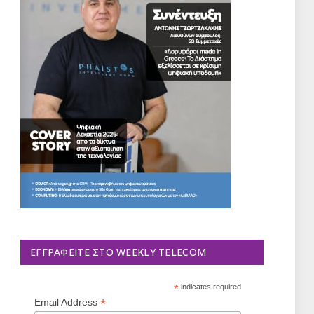
ΕΓΓΡΑΦΕΊΤΕ ΣΤΟ WEEKLY TELECOM
*
indicates required
*
Email Address