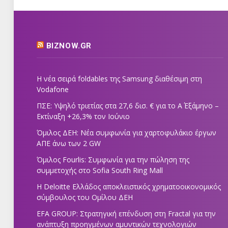
BIZNOW.GR
Η νέα σειρά foldables της Samsung διαθέσιμη στη
Vodafone
ΠΣΕ: Υψηλό τριετίας στα 27,6 δισ. € για το Α΄ Εξάμηνο –
Εκτίναξη +26,3% τον Ιούνιο
Όμιλος ΔΕΗ: Νέα συμφωνία για χαρτοφυλάκιο έργων
ΑΠΕ άνω των 2 GW
Όμιλος Fourlis: Συμφωνία για την πώληση της
συμμετοχής στο Sofia South Ring Mall
Η Deloitte Ελλάδος αποκλειστικός χρηματοοικονομικός
σύμβουλος του Ομίλου ΔΕΗ
EFA GROUP: Στρατηγική επένδυση στη Fractal για την
ανάπτυξη προηγμένων αμυντικών τεχνολογιών