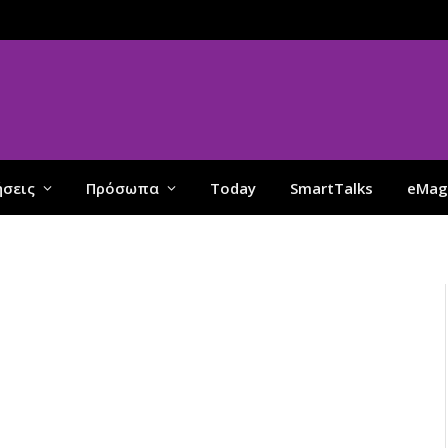
ήσεις
Πρόσωπα
Today
SmartTalks
eMag