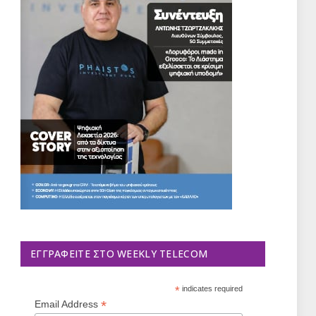
ΕΓΓΡΑΦΕΊΤΕ ΣΤΟ WEEKLY TELECOM
*
indicates required
*
Email Address