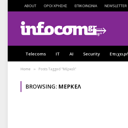
ABOUT
ΟΡΟΙ ΧΡΗΣΗΣ
ΕΠΙΚΟΙΝΩΝΙΑ
NEWSLETTER
Telecoms
IT
AI
Security
Επιχειρ
Home
Posts Tagged "Μέρκελ"
»
BROWSING:
ΜΈΡΚΕΛ