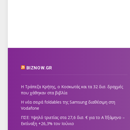
BIZNOW.GR
Η Τράπεζα Κρήτης, ο Κοσκωτάς και τα 32 δισ. δραχμές
που χάθηκαν στα βιβλία
Η νέα σειρά foldables της Samsung διαθέσιμη στη
Vodafone
ΠΣΕ: Υψηλό τριετίας στα 27,6 δισ. € για το Α΄ Εξάμηνο –
Εκτίναξη +26,3% τον Ιούνιο