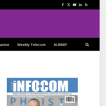
Facebook
X
YouTube
LinkedIn
RSS
(Twitter)
azine
Weekly Telecom
AI.BRIEF