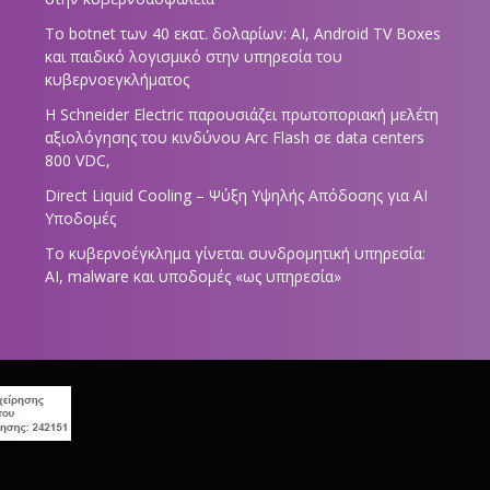
Το botnet των 40 εκατ. δολαρίων: AI, Android TV Boxes
και παιδικό λογισμικό στην υπηρεσία του
κυβερνοεγκλήματος
Η Schneider Electric παρουσιάζει πρωτοποριακή μελέτη
αξιολόγησης του κινδύνου Arc Flash σε data centers
800 VDC,
Direct Liquid Cooling – Ψύξη Υψηλής Απόδοσης για AI
Υποδομές
Το κυβερνοέγκλημα γίνεται συνδρομητική υπηρεσία:
AI, malware και υποδομές «ως υπηρεσία»