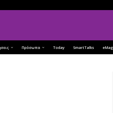
ήσεις
Πρόσωπα
Today
SmartTalks
eMag