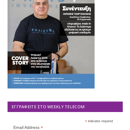
ΕΓΓΡΑΦΕΊΤΕ ΣΤΟ WEEKLY TELECOM
*
indicates required
*
Email Address