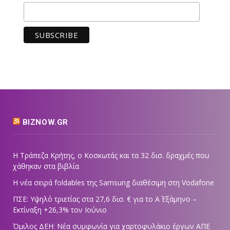
BIZNOW.GR
Η Τράπεζα Κρήτης, ο Κοσκωτάς και τα 32 δισ. δραχμές που
χάθηκαν στα βιβλία
Η νέα σειρά foldables της Samsung διαθέσιμη στη Vodafone
ΠΣΕ: Υψηλό τριετίας στα 27,6 δισ. € για το Α΄ Εξάμηνο –
Εκτίναξη +26,3% τον Ιούνιο
Όμιλος ΔΕΗ: Νέα συμφωνία για χαρτοφυλάκιο έργων ΑΠΕ