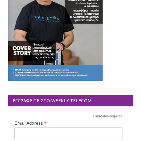
ΕΓΓΡΑΦΕΊΤΕ ΣΤΟ WEEKLY TELECOM
*
indicates required
*
Email Address