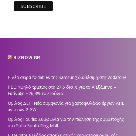
BIZNOW.GR
Η νέα σειρά foldables της Samsung διαθέσιμη στη Vodafone
ΠΣΕ: Υψηλό τριετίας στα 27,6 δισ. € για το Α΄ Εξάμηνο –
Εκτίναξη +26,3% τον Ιούνιο
Όμιλος ΔΕΗ: Νέα συμφωνία για χαρτοφυλάκιο έργων ΑΠΕ
άνω των 2 GW
Όμιλος Fourlis: Συμφωνία για την πώληση της συμμετοχής
στο Sofia South Ring Mall
Η Deloitte Ελλάδος αποκλειστικός χρηματοοικονομικός