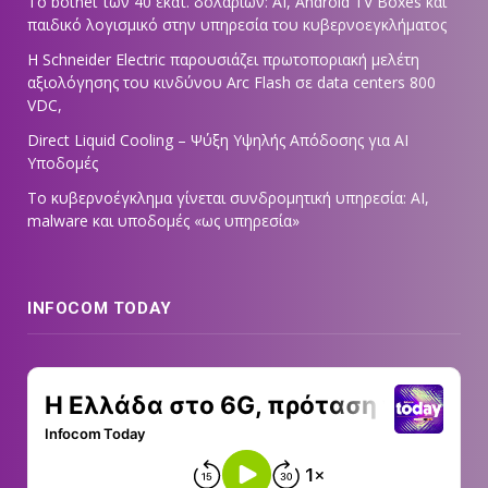
Το botnet των 40 εκατ. δολαρίων: AI, Android TV Boxes και
παιδικό λογισμικό στην υπηρεσία του κυβερνοεγκλήματος
Η Schneider Electric παρουσιάζει πρωτοποριακή μελέτη
αξιολόγησης του κινδύνου Arc Flash σε data centers 800
VDC,
Direct Liquid Cooling – Ψύξη Υψηλής Απόδοσης για AI
Υποδομές
Το κυβερνοέγκλημα γίνεται συνδρομητική υπηρεσία: AI,
malware και υποδομές «ως υπηρεσία»
INFOCOM TODAY