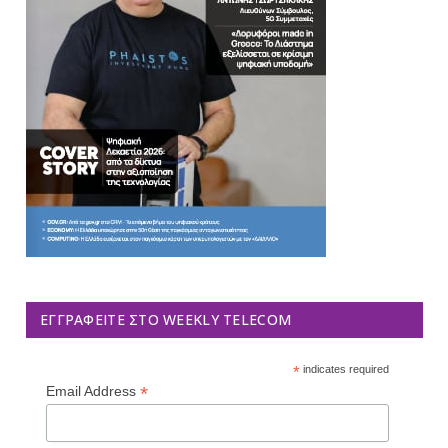
ΕΓΓΡΑΦΕΊΤΕ ΣΤΟ WEEKLY TELECOM
*
indicates required
*
Email Address