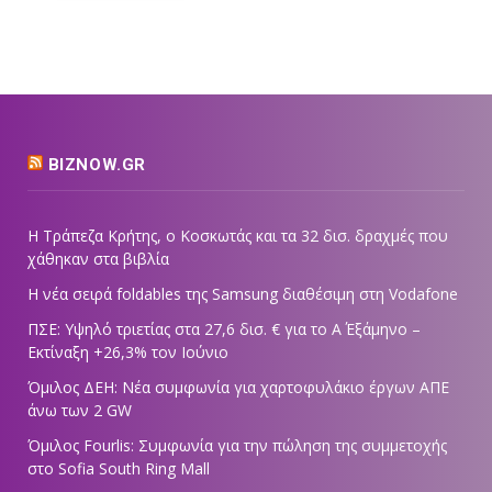
BIZNOW.GR
Η Τράπεζα Κρήτης, ο Κοσκωτάς και τα 32 δισ. δραχμές που
χάθηκαν στα βιβλία
Η νέα σειρά foldables της Samsung διαθέσιμη στη Vodafone
ΠΣΕ: Υψηλό τριετίας στα 27,6 δισ. € για το Α΄ Εξάμηνο –
Εκτίναξη +26,3% τον Ιούνιο
Όμιλος ΔΕΗ: Νέα συμφωνία για χαρτοφυλάκιο έργων ΑΠΕ
άνω των 2 GW
Όμιλος Fourlis: Συμφωνία για την πώληση της συμμετοχής
στο Sofia South Ring Mall