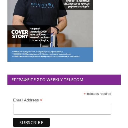
ΕΓΓΡΑΦΕΊΤΕ ΣΤΟ WEEKLY TELECOM
*
indicates required
*
Email Address