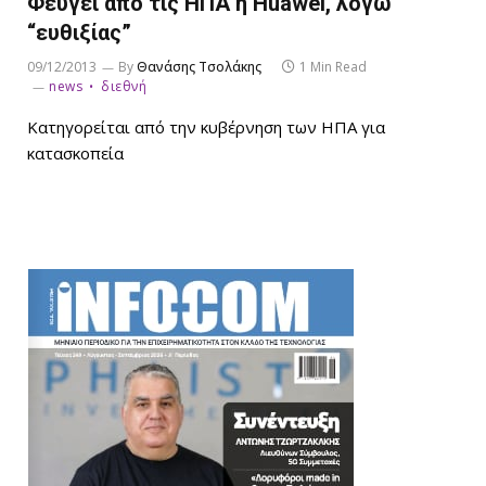
Φεύγει από τις ΗΠΑ η Huawei, λόγω
“ευθιξίας”
09/12/2013
By
Θανάσης Τσολάκης
1 Min Read
news
διεθνή
Κατηγορείται από την κυβέρνηση των ΗΠΑ για
κατασκοπεία