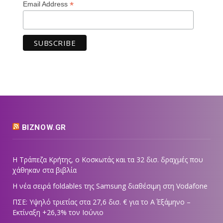
*
Email Address
BIZNOW.GR
Η Τράπεζα Κρήτης, ο Κοσκωτάς και τα 32 δισ. δραχμές που
χάθηκαν στα βιβλία
Η νέα σειρά foldables της Samsung διαθέσιμη στη Vodafone
ΠΣΕ: Υψηλό τριετίας στα 27,6 δισ. € για το Α΄ Εξάμηνο –
Εκτίναξη +26,3% τον Ιούνιο