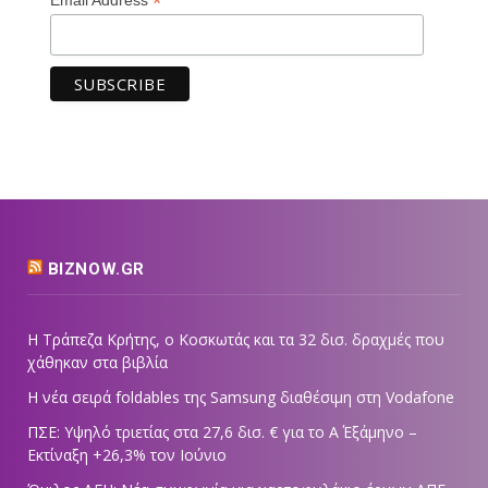
*
BIZNOW.GR
Η Τράπεζα Κρήτης, ο Κοσκωτάς και τα 32 δισ. δραχμές που
χάθηκαν στα βιβλία
Η νέα σειρά foldables της Samsung διαθέσιμη στη Vodafone
ΠΣΕ: Υψηλό τριετίας στα 27,6 δισ. € για το Α΄ Εξάμηνο –
Εκτίναξη +26,3% τον Ιούνιο