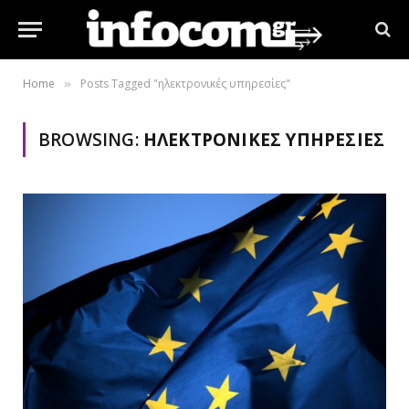
Home
Posts Tagged "ηλεκτρονικές υπηρεσίες"
»
BROWSING:
ΗΛΕΚΤΡΟΝΙΚΈΣ ΥΠΗΡΕΣΊΕΣ