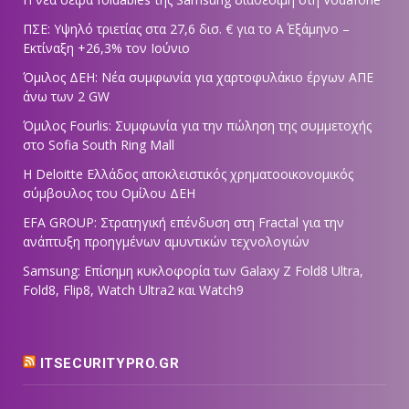
ΠΣΕ: Υψηλό τριετίας στα 27,6 δισ. € για το Α΄ Εξάμηνο –
Εκτίναξη +26,3% τον Ιούνιο
Όμιλος ΔΕΗ: Νέα συμφωνία για χαρτοφυλάκιο έργων ΑΠΕ
άνω των 2 GW
Όμιλος Fourlis: Συμφωνία για την πώληση της συμμετοχής
στο Sofia South Ring Mall
Η Deloitte Ελλάδος αποκλειστικός χρηματοοικονομικός
σύμβουλος του Ομίλου ΔΕΗ
EFA GROUP: Στρατηγική επένδυση στη Fractal για την
ανάπτυξη προηγμένων αμυντικών τεχνολογιών
Samsung: Επίσημη κυκλοφορία των Galaxy Z Fold8 Ultra,
Fold8, Flip8, Watch Ultra2 και Watch9
ITSECURITYPRO.GR