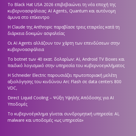
Το Black Hat USA 2026 επιβεβαιώνει τη νέα εποχή της
κυβερνοασφάλειας: AI Agents, Quantum και αυτόνομη
άμυνα στο επίκεντρο
Η Claude της Anthropic παραβίασε τρεις εταιρείες κατά τη
διάρκεια δοκιμών ασφαλείας
Οι AI Agents αλλάζουν τον χάρτη των επενδύσεων στην
κυβερνοασφάλεια
Το botnet των 40 εκατ. δολαρίων: AI, Android TV Boxes και
παιδικό λογισμικό στην υπηρεσία του κυβερνοεγκλήματος
Η Schneider Electric παρουσιάζει πρωτοποριακή μελέτη
αξιολόγησης του κινδύνου Arc Flash σε data centers 800
VDC,
Direct Liquid Cooling – Ψύξη Υψηλής Απόδοσης για AI
Υποδομές
Το κυβερνοέγκλημα γίνεται συνδρομητική υπηρεσία: AI,
malware και υποδομές «ως υπηρεσία»