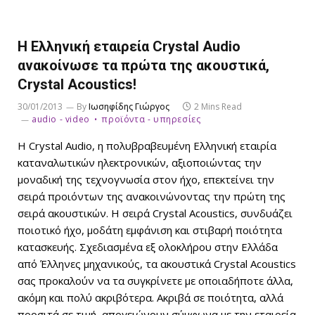
H Eλληνική εταιρεία Crystal Audio
ανακοίνωσε τα πρώτα της ακουστικά,
Crystal Acoustics!
30/01/2013
By
Ιωσηφίδης Γιώργος
2 Mins Read
audio - video
προϊόντα - υπηρεσίες
Η Crystal Audio, η πολυβραβευμένη Ελληνική εταιρία
καταναλωτικών ηλεκτρονικών, αξιοποιώντας την
μοναδική της τεχνογνωσία στον ήχο, επεκτείνει την
σειρά προιόντων της ανακοινώνοντας την πρώτη της
σειρά ακουστικών. H σειρά Crystal Acoustics, συνδυάζει
ποιοτικό ήχο, μοδάτη εμφάνιση και στιβαρή ποιότητα
κατασκευής. Σχεδιασμένα εξ ολοκλήρου στην Ελλάδα
από Έλληνες μηχανικούς, τα ακουστικά Crystal Acoustics
σας προκαλούν να τα συγκρίνετε με οποιαδήποτε άλλα,
ακόμη και πολύ ακριβότερα. Ακριβά σε ποιότητα, αλλά
προσιτά σε τιμή, απογειώνουν σύμφωνα με την εταιρεία