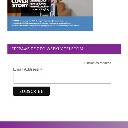
ΕΓΓΡΑΦΕΊΤΕ ΣΤΟ WEEKLY TELECOM
*
indicates required
*
Email Address