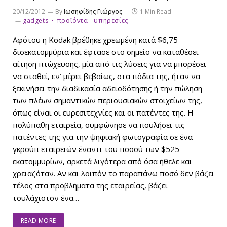
20/12/2012
By
Ιωσηφίδης Γιώργος
1 Min Read
gadgets
προϊόντα - υπηρεσίες
Aφότου η Kodak βρέθηκε χρεωμένη κατά $6,75
δισεκατομμύρια και έφτασε στο σημείο να καταθέσει
αίτηση πτώχευσης, μία από τις λύσεις για να μπορέσει
να σταθεί, εν’ μέρει βεβαίως, στα πόδια της, ήταν να
ξεκινήσει την διαδικασία αδειοδότησης ή την πώληση
των πλέων σημαντικών περιουσιακών στοιχείων της,
όπως είναι οι ευρεσιτεχνίες και οι πατέντες της. H
πολύπαθη εταιρεία, συμφώνησε να πουλήσει τις
πατέντες της για την ψηφιακή φωτογραφία σε ένα
γκρούπ εταιρειών έναντι του ποσού των $525
εκατομμυρίων, αρκετά λιγότερα από όσα ήθελε και
χρειαζόταν. Aν και λοιπόν το παραπάνω ποσό δεν βάζει
τέλος στα προβλήματα της εταιρείας, βάζει
τουλάχιστον ένα…
READ MORE