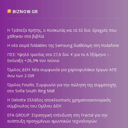
BIZNOW.GR
Η Τράπεζα Κρήτης, ο Κοσκωτάς και τα 32 δισ. δραχμές που
χάθηκαν στα βιβλία
Η νέα σειρά foldables της Samsung διαθέσιμη στη Vodafone
ΠΣΕ: Υψηλό τριετίας στα 27,6 δισ. € για το Α΄ Εξάμηνο –
Εκτίναξη +26,3% τον Ιούνιο
Όμιλος ΔΕΗ: Νέα συμφωνία για χαρτοφυλάκιο έργων ΑΠΕ
άνω των 2 GW
Όμιλος Fourlis: Συμφωνία για την πώληση της συμμετοχής
στο Sofia South Ring Mall
Η Deloitte Ελλάδος αποκλειστικός χρηματοοικονομικός
σύμβουλος του Ομίλου ΔΕΗ
EFA GROUP: Στρατηγική επένδυση στη Fractal για την
ανάπτυξη προηγμένων αμυντικών τεχνολογιών