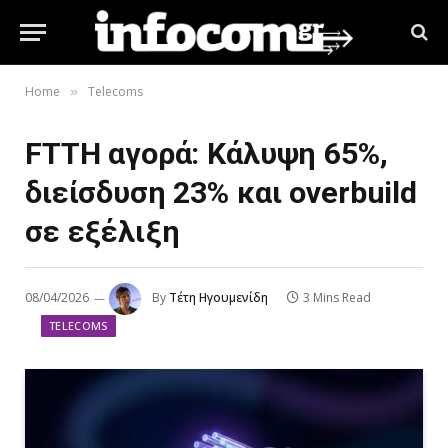
Home
Telecoms
»
FTTH αγορά: Κάλυψη 65%,
διείσδυση 23% και overbuild
σε εξέλιξη
08/04/2026
By
Τέτη Ηγουμενίδη
3 Mins Read
TELECOMS