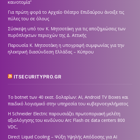
καινοτομία”
Για πρώτη φορά το Αρχαίο Θέατρο Επιδαύρου άνοιξε τις
πύλες του σε όλους
Σύσκεψη υπό τον Κ. Μητσοτάκη για τις αποζημιώσεις των
πυρόπληκτων περιοχών της Δ. Αττικής
Παρουσία Κ. Μητσοτάκη η υπογραφή συμφωνίας για την
ηλεκτρική διασύνδεση Ελλάδας – Κύπρου
ITSECURITYPRO.GR
Το botnet των 40 εκατ. δολαρίων: AI, Android TV Boxes και
παιδικό λογισμικό στην υπηρεσία του κυβερνοεγκλήματος
Η Schneider Electric παρουσιάζει πρωτοποριακή μελέτη
αξιολόγησης του κινδύνου Arc Flash σε data centers 800
VDC,
Direct Liquid Cooling – Ψύξη Υψηλής Απόδοσης για AI