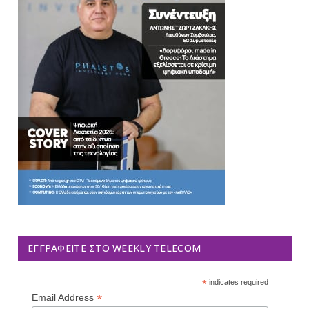
ΕΓΓΡΑΦΕΊΤΕ ΣΤΟ WEEKLY TELECOM
*
indicates required
*
Email Address