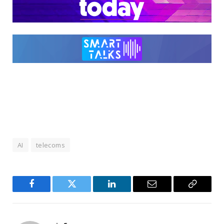
AI
telecoms
Facebook
Twitter
LinkedIn
Email
Copy
Link