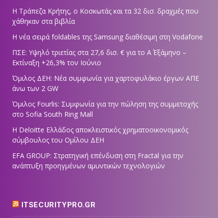
Η Τράπεζα Κρήτης, ο Κοσκωτάς και τα 32 δισ. δραχμές που
χάθηκαν στα βιβλία
Η νέα σειρά foldables της Samsung διαθέσιμη στη Vodafone
ΠΣΕ: Υψηλό τριετίας στα 27,6 δισ. € για το Α΄ Εξάμηνο –
Εκτίναξη +26,3% τον Ιούνιο
Όμιλος ΔΕΗ: Νέα συμφωνία για χαρτοφυλάκιο έργων ΑΠΕ
άνω των 2 GW
Όμιλος Fourlis: Συμφωνία για την πώληση της συμμετοχής
στο Sofia South Ring Mall
Η Deloitte Ελλάδος αποκλειστικός χρηματοοικονομικός
σύμβουλος του Ομίλου ΔΕΗ
EFA GROUP: Στρατηγική επένδυση στη Fractal για την
ανάπτυξη προηγμένων αμυντικών τεχνολογιών
ITSECURITYPRO.GR