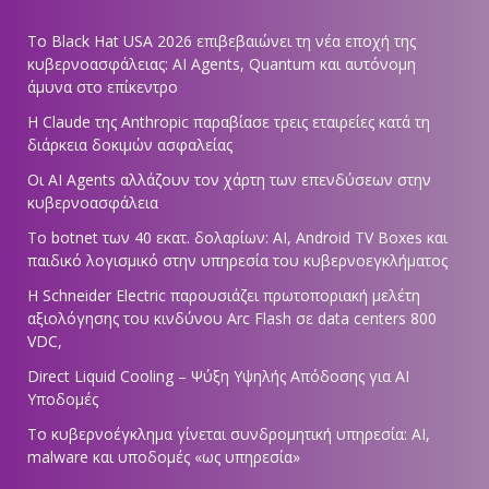
Το Black Hat USA 2026 επιβεβαιώνει τη νέα εποχή της
κυβερνοασφάλειας: AI Agents, Quantum και αυτόνομη
άμυνα στο επίκεντρο
Η Claude της Anthropic παραβίασε τρεις εταιρείες κατά τη
διάρκεια δοκιμών ασφαλείας
Οι AI Agents αλλάζουν τον χάρτη των επενδύσεων στην
κυβερνοασφάλεια
Το botnet των 40 εκατ. δολαρίων: AI, Android TV Boxes και
παιδικό λογισμικό στην υπηρεσία του κυβερνοεγκλήματος
Η Schneider Electric παρουσιάζει πρωτοποριακή μελέτη
αξιολόγησης του κινδύνου Arc Flash σε data centers 800
VDC,
Direct Liquid Cooling – Ψύξη Υψηλής Απόδοσης για AI
Υποδομές
Το κυβερνοέγκλημα γίνεται συνδρομητική υπηρεσία: AI,
malware και υποδομές «ως υπηρεσία»