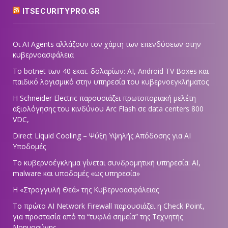
ITSECURITYPRO.GR
Οι AI Agents αλλάζουν τον χάρτη των επενδύσεων στην
κυβερνοασφάλεια
Το botnet των 40 εκατ. δολαρίων: AI, Android TV Boxes και
παιδικό λογισμικό στην υπηρεσία του κυβερνοεγκλήματος
Η Schneider Electric παρουσιάζει πρωτοποριακή μελέτη
αξιολόγησης του κινδύνου Arc Flash σε data centers 800
VDC,
Direct Liquid Cooling – Ψύξη Υψηλής Απόδοσης για AI
Υποδομές
Το κυβερνοέγκλημα γίνεται συνδρομητική υπηρεσία: AI,
malware και υποδομές «ως υπηρεσία»
Η «Στρογγυλή Θεά» της Κυβερνοασφάλειας
Tο πρώτο AI Network Firewall παρουσιάζει η Check Point,
για προστασία από τα “τυφλά σημεία” της Τεχνητής
Νοημοσύνης