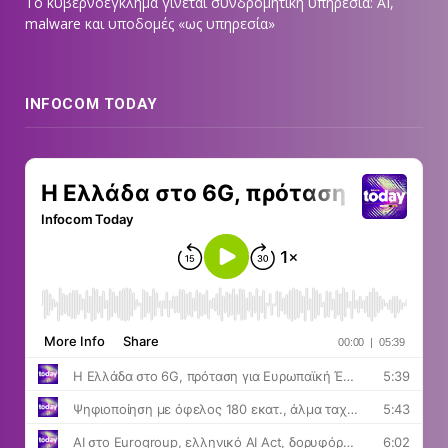
Το κυβερνοέγκλημα γίνεται συνδρομητική υπηρεσία: AI,
malware και υποδομές «ως υπηρεσία»
INFOCOM TODAY