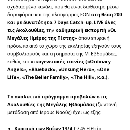
σχεδιασμένο κανάλι, που θα είναι διαθέσιμο μέσω
δορυφόρου και της πλατφόρμας ΕΟΝ
στη θέση 200
και με δυνατότητα 7
Days
Catch
–
up
,
LIVE όλες
τις Ακολουθίες
, την
καθημερινή εκπομπή «Οι
Μεγάλες Ημέρες της Πίστης»
όπου επιφανή
πρόσωπα από το χώρο της εκκλησίας εξηγούν τους
συμβολισμούς και τη σημασία της Μ. Εβδομάδας,
καθώς και
οικογενειακές ταινίες («
Ordinary
Angels
», «
Blueback
», «
Unsung
Hero
», «
One
Life
», «
The
Belier
Family
», «
The
Hill
», κ.α.).
Το αναλυτικό πρόγραμμα προβολών στις
Ακολουθίες της Μεγάλης Εβδομάδας
(ζωντανή
μετάδοση από Ιερούς Ναούς) έχει ως εξής:
Κυριακή των Βαΐων 13/4
: 07:45 H Θεία