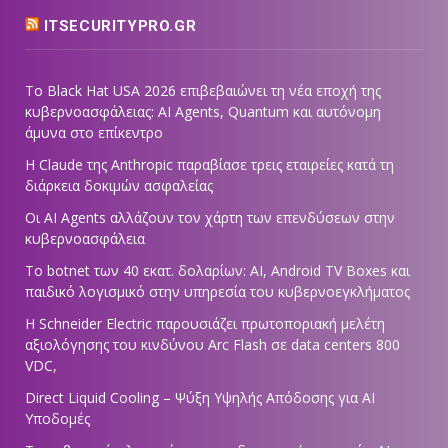
ITSECURITYPRO.GR
Το Black Hat USA 2026 επιβεβαιώνει τη νέα εποχή της
κυβερνοασφάλειας: AI Agents, Quantum και αυτόνομη
άμυνα στο επίκεντρο
Η Claude της Anthropic παραβίασε τρεις εταιρείες κατά τη
διάρκεια δοκιμών ασφαλείας
Οι AI Agents αλλάζουν τον χάρτη των επενδύσεων στην
κυβερνοασφάλεια
Το botnet των 40 εκατ. δολαρίων: AI, Android TV Boxes και
παιδικό λογισμικό στην υπηρεσία του κυβερνοεγκλήματος
Η Schneider Electric παρουσιάζει πρωτοποριακή μελέτη
αξιολόγησης του κινδύνου Arc Flash σε data centers 800
VDC,
Direct Liquid Cooling – Ψύξη Υψηλής Απόδοσης για AI
Υποδομές