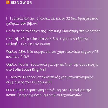
BIZNOW.GR
Η Τράπεζα Κρήτης, ο Κοσκωτάς και τα 32 δισ. δραχμές που
χάθηκαν στα βιβλία
Η νέα σειρά foldables της Samsung διαθέσιμη στη Vodafone
ΠΣΕ: Υψηλό τριετίας στα 27,6 δισ. € για το Α΄ Εξάμηνο –
Εκτίναξη +26,3% τον Ιούνιο
Όμιλος ΔΕΗ: Νέα συμφωνία για χαρτοφυλάκιο έργων ΑΠΕ
άνω των 2 GW
Όμιλος Fourlis: Συμφωνία για την πώληση της συμμετοχής
στο Sofia South Ring Mall
Η Deloitte Ελλάδος αποκλειστικός χρηματοοικονομικός
σύμβουλος του Ομίλου ΔΕΗ
EFA GROUP: Στρατηγική επένδυση στη Fractal για την
ανάπτυξη προηγμένων αμυντικών τεχνολογιών