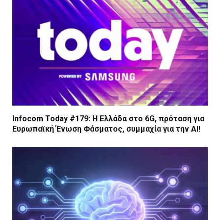
Infocom Today #179: Η Ελλάδα στο 6G, πρόταση για
Ευρωπαϊκή Ένωση Φάσματος, συμμαχία για την AI!