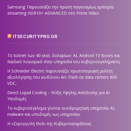
Samsung: Παρουσιάζει την πρώτη παγκοσμίως εμπειρία
streaming HDR10+ ADVANCED στο Prime Video
ITSECURITYPRO.GR
Το botnet των 40 εκατ. δολαρίων: AI, Android TV Boxes και
παιδικό λογισμικό στην υπηρεσία του κυβερνοεγκλήματος
Η Schneider Electric παρουσιάζει πρωτοποριακή μελέτη
αξιολόγησης του κινδύνου Arc Flash σε data centers 800
VDC,
Direct Liquid Cooling – Ψύξη Υψηλής Απόδοσης για AI
Υποδομές
Το κυβερνοέγκλημα γίνεται συνδρομητική υπηρεσία: AI,
malware και υποδομές «ως υπηρεσία»
Η «Στρογγυλή Θεά» της Κυβερνοασφάλειας