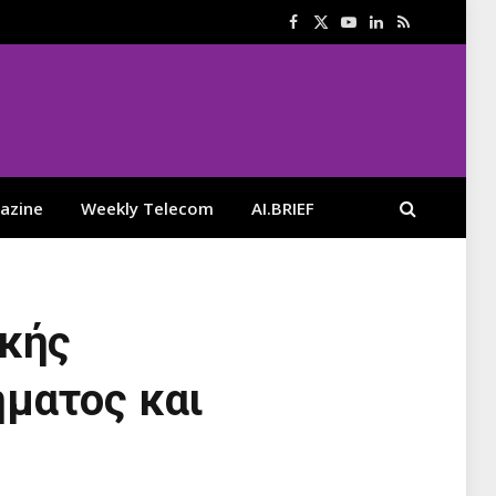
Facebook
X
YouTube
LinkedIn
RSS
(Twitter)
azine
Weekly Telecom
AI.BRIEF
ικής
ματος και