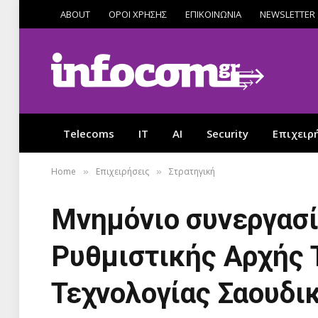
ABOUT
ΟΡΟΙ ΧΡΗΣΗΣ
ΕΠΙΚΟΙΝΩΝΙΑ
NEWSLETTER
Telecoms
IT
AI
Security
Επιχειρ
Home
Επιχειρήσεις
Στρατηγική
»
»
Μνημόνιο συνεργασί
Ρυθμιστικής Αρχής 
Τεχνολογίας Σαουδι