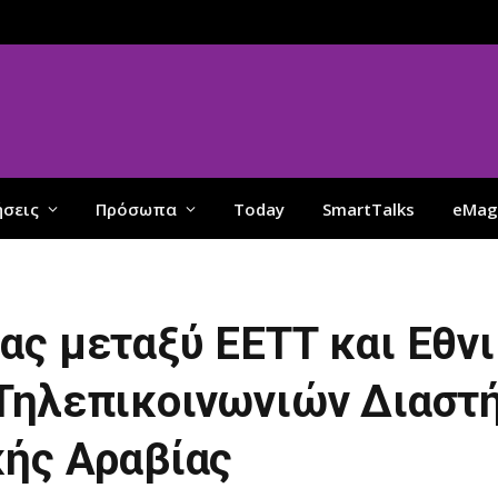
ήσεις
Πρόσωπα
Today
SmartTalks
eMag
ας μεταξύ ΕΕΤΤ και Εθν
Τηλεπικοινωνιών Διαστή
κής Αραβίας