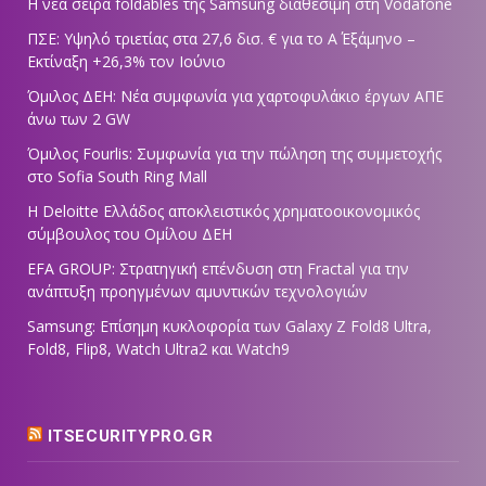
Η νέα σειρά foldables της Samsung διαθέσιμη στη Vodafone
ΠΣΕ: Υψηλό τριετίας στα 27,6 δισ. € για το Α΄ Εξάμηνο –
Εκτίναξη +26,3% τον Ιούνιο
Όμιλος ΔΕΗ: Νέα συμφωνία για χαρτοφυλάκιο έργων ΑΠΕ
άνω των 2 GW
Όμιλος Fourlis: Συμφωνία για την πώληση της συμμετοχής
στο Sofia South Ring Mall
Η Deloitte Ελλάδος αποκλειστικός χρηματοοικονομικός
σύμβουλος του Ομίλου ΔΕΗ
EFA GROUP: Στρατηγική επένδυση στη Fractal για την
ανάπτυξη προηγμένων αμυντικών τεχνολογιών
Samsung: Επίσημη κυκλοφορία των Galaxy Z Fold8 Ultra,
Fold8, Flip8, Watch Ultra2 και Watch9
ITSECURITYPRO.GR