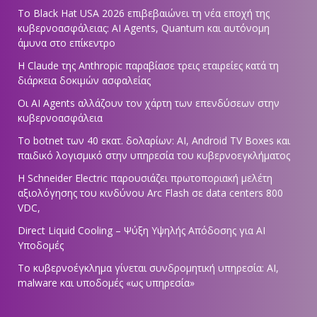
Το Black Hat USA 2026 επιβεβαιώνει τη νέα εποχή της
κυβερνοασφάλειας: AI Agents, Quantum και αυτόνομη
άμυνα στο επίκεντρο
Η Claude της Anthropic παραβίασε τρεις εταιρείες κατά τη
διάρκεια δοκιμών ασφαλείας
Οι AI Agents αλλάζουν τον χάρτη των επενδύσεων στην
κυβερνοασφάλεια
Το botnet των 40 εκατ. δολαρίων: AI, Android TV Boxes και
παιδικό λογισμικό στην υπηρεσία του κυβερνοεγκλήματος
Η Schneider Electric παρουσιάζει πρωτοποριακή μελέτη
αξιολόγησης του κινδύνου Arc Flash σε data centers 800
VDC,
Direct Liquid Cooling – Ψύξη Υψηλής Απόδοσης για AI
Υποδομές
Το κυβερνοέγκλημα γίνεται συνδρομητική υπηρεσία: AI,
malware και υποδομές «ως υπηρεσία»