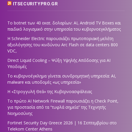
ITSECURITYPRO.GR
Το botnet των 40 εκατ. δολαρίων: AI, Android TV Boxes και
παιδικό λογισμικό στην υπηρεσία του κυβερνοεγκλήματος
Η Schneider Electric παρουσιάζει πρωτοποριακή μελέτη
αξιολόγησης του κινδύνου Arc Flash σε data centers 800
VDC,
Direct Liquid Cooling – Ψύξη Υψηλής Απόδοσης για AI
Υποδομές
Το κυβερνοέγκλημα γίνεται συνδρομητική υπηρεσία: AI,
malware και υποδομές «ως υπηρεσία»
Η «Στρογγυλή Θεά» της Κυβερνοασφάλειας
Tο πρώτο AI Network Firewall παρουσιάζει η Check Point,
για προστασία από τα “τυφλά σημεία” της Τεχνητής
Νοημοσύνης
Fortinet Security Day Greece 2026 | 16 Σεπτεμβρίου στο
Telekom Center Athens