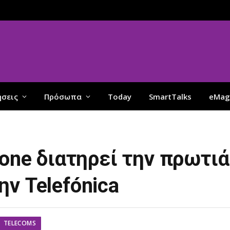
ήσεις
Πρόσωπα
Today
SmartTalks
eMag
fone διατηρεί την πρωτιά
ν Telefónica
TELECOMS