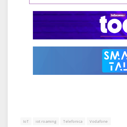
IoT
iot roaming
Telefonica
Vodafone