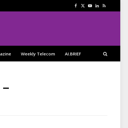
Facebook
X
YouTube
LinkedIn
RSS
(Twitter)
azine
Weekly Telecom
AI.BRIEF
 –