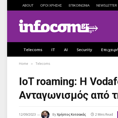
ABOUT
ΟΡΟΙ ΧΡΗΣΗΣ
ΕΠΙΚΟΙΝΩΝΙΑ
NEWSLETTER
Telecoms
IT
AI
Security
Επιχειρ
Home
Telecoms
»
IoT roaming: Η Voda
Ανταγωνισμός από τη
12/09/2023
By
Χρήστος Κοτσακάς
2 Mins Read