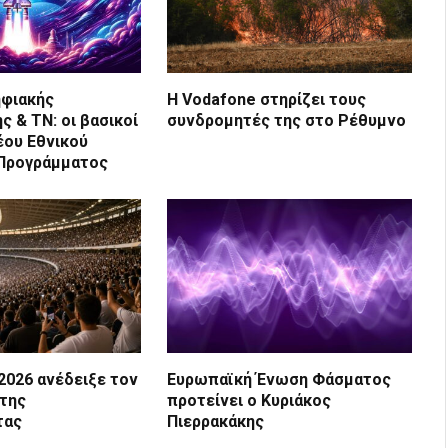
ηφιακής
Η Vodafone στηρίζει τους
ς & ΤΝ: οι βασικοί
συνδρομητές της στο Ρέθυμνο
έου Εθνικού
 Προγράμματος
2026 ανέδειξε τον
Ευρωπαϊκή Ένωση Φάσματος
 της
προτείνει ο Κυριάκος
τας
Πιερρακάκης