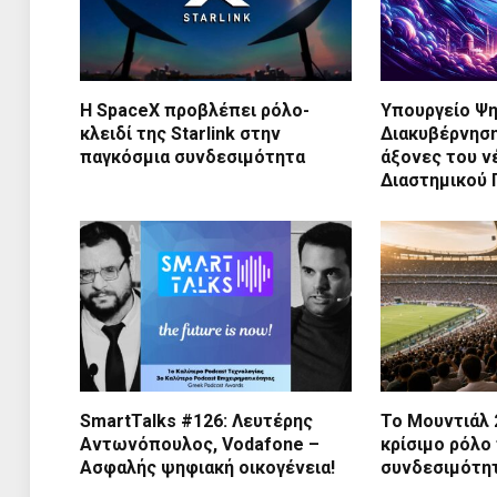
Η SpaceX προβλέπει ρόλο-
Υπουργείο Ψ
κλειδί της Starlink στην
Διακυβέρνηση
παγκόσμια συνδεσιμότητα
άξονες του ν
Διαστημικού
SmartTalks #126: Λευτέρης
Το Μουντιάλ 
Αντωνόπουλος, Vodafone –
κρίσιμο ρόλο
Ασφαλής ψηφιακή οικογένεια!
συνδεσιμότη