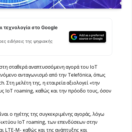
αι τεχνολογία στο Google
ρες ειδήσεις της ψηφιακής
 στη σταθερά αναπτυσσόμενη αγορά του IoT
ανόμενο ανταγωνισμό από την Telefónica, όπως
h. Στη μελέτη της, η εταιρεία αξιολογεί «την
 IoT roaming, καθώς και την πρόοδο τους, όσον
ίναι ο ηγέτης της συγκεκριμένης αγοράς, λόγω
δικτύου IoT roaming, των επενδύσεων στην
ι LTE-M- καθώς και της ανάπτυξης και