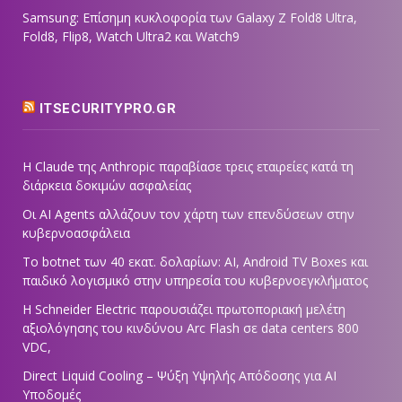
Samsung: Επίσημη κυκλοφορία των Galaxy Z Fold8 Ultra,
Fold8, Flip8, Watch Ultra2 και Watch9
ITSECURITYPRO.GR
Η Claude της Anthropic παραβίασε τρεις εταιρείες κατά τη
διάρκεια δοκιμών ασφαλείας
Οι AI Agents αλλάζουν τον χάρτη των επενδύσεων στην
κυβερνοασφάλεια
Το botnet των 40 εκατ. δολαρίων: AI, Android TV Boxes και
παιδικό λογισμικό στην υπηρεσία του κυβερνοεγκλήματος
Η Schneider Electric παρουσιάζει πρωτοποριακή μελέτη
αξιολόγησης του κινδύνου Arc Flash σε data centers 800
VDC,
Direct Liquid Cooling – Ψύξη Υψηλής Απόδοσης για AI
Υποδομές