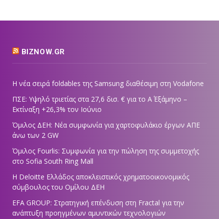
BIZNOW.GR
Η νέα σειρά foldables της Samsung διαθέσιμη στη Vodafone
ΠΣΕ: Υψηλό τριετίας στα 27,6 δισ. € για το Α΄ Εξάμηνο –
Εκτίναξη +26,3% τον Ιούνιο
Όμιλος ΔΕΗ: Νέα συμφωνία για χαρτοφυλάκιο έργων ΑΠΕ
άνω των 2 GW
Όμιλος Fourlis: Συμφωνία για την πώληση της συμμετοχής
στο Sofia South Ring Mall
Η Deloitte Ελλάδος αποκλειστικός χρηματοοικονομικός
σύμβουλος του Ομίλου ΔΕΗ
EFA GROUP: Στρατηγική επένδυση στη Fractal για την
ανάπτυξη προηγμένων αμυντικών τεχνολογιών