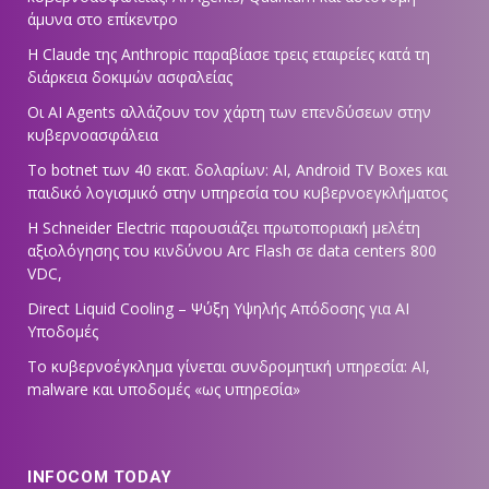
άμυνα στο επίκεντρο
Η Claude της Anthropic παραβίασε τρεις εταιρείες κατά τη
διάρκεια δοκιμών ασφαλείας
Οι AI Agents αλλάζουν τον χάρτη των επενδύσεων στην
κυβερνοασφάλεια
Το botnet των 40 εκατ. δολαρίων: AI, Android TV Boxes και
παιδικό λογισμικό στην υπηρεσία του κυβερνοεγκλήματος
Η Schneider Electric παρουσιάζει πρωτοποριακή μελέτη
αξιολόγησης του κινδύνου Arc Flash σε data centers 800
VDC,
Direct Liquid Cooling – Ψύξη Υψηλής Απόδοσης για AI
Υποδομές
Το κυβερνοέγκλημα γίνεται συνδρομητική υπηρεσία: AI,
malware και υποδομές «ως υπηρεσία»
INFOCOM TODAY