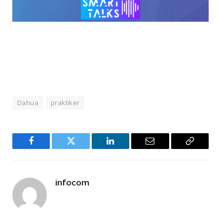
Dahua
praktiker
Facebook
Twitter
LinkedIn
Email
Copy
Link
infocom