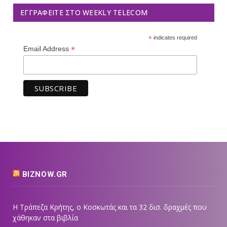
ΕΓΓΡΑΦΕΊΤΕ ΣΤΟ WEEKLY TELECOM
*
indicates required
*
Email Address
BIZNOW.GR
Η Τράπεζα Κρήτης, ο Κοσκωτάς και τα 32 δισ. δραχμές που
χάθηκαν στα βιβλία