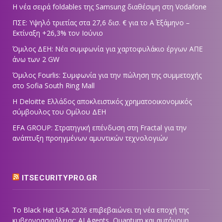
Η νέα σειρά foldables της Samsung διαθέσιμη στη Vodafone
ΠΣΕ: Υψηλό τριετίας στα 27,6 δισ. € για το Α΄ Εξάμηνο –
Εκτίναξη +26,3% τον Ιούνιο
Όμιλος ΔΕΗ: Νέα συμφωνία για χαρτοφυλάκιο έργων ΑΠΕ
άνω των 2 GW
Όμιλος Fourlis: Συμφωνία για την πώληση της συμμετοχής
στο Sofia South Ring Mall
Η Deloitte Ελλάδος αποκλειστικός χρηματοοικονομικός
σύμβουλος του Ομίλου ΔΕΗ
EFA GROUP: Στρατηγική επένδυση στη Fractal για την
ανάπτυξη προηγμένων αμυντικών τεχνολογιών
ITSECURITYPRO.GR
Το Black Hat USA 2026 επιβεβαιώνει τη νέα εποχή της
κυβερνοασφάλειας: AI Agents, Quantum και αυτόνομη