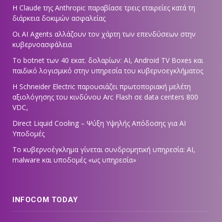
Η Claude της Anthropic παραβίασε τρεις εταιρείες κατά τη
διάρκεια δοκιμών ασφαλείας
Οι AI Agents αλλάζουν τον χάρτη των επενδύσεων στην
κυβερνοασφάλεια
Το botnet των 40 εκατ. δολαρίων: AI, Android TV Boxes και
παιδικό λογισμικό στην υπηρεσία του κυβερνοεγκλήματος
Η Schneider Electric παρουσιάζει πρωτοποριακή μελέτη
αξιολόγησης του κινδύνου Arc Flash σε data centers 800
VDC,
Direct Liquid Cooling – Ψύξη Υψηλής Απόδοσης για AI
Υποδομές
Το κυβερνοέγκλημα γίνεται συνδρομητική υπηρεσία: AI,
malware και υποδομές «ως υπηρεσία»
INFOCOM TODAY