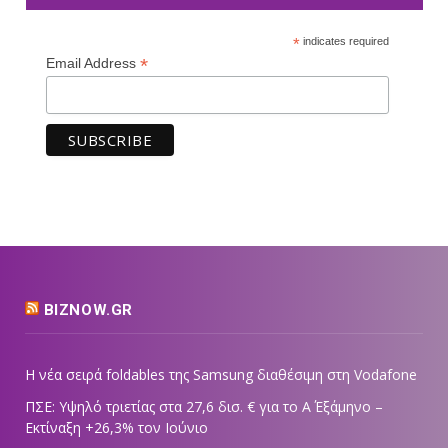
*
indicates required
*
Email Address
BIZNOW.GR
Η νέα σειρά foldables της Samsung διαθέσιμη στη Vodafone
ΠΣΕ: Υψηλό τριετίας στα 27,6 δισ. € για το Α΄ Εξάμηνο –
Εκτίναξη +26,3% τον Ιούνιο