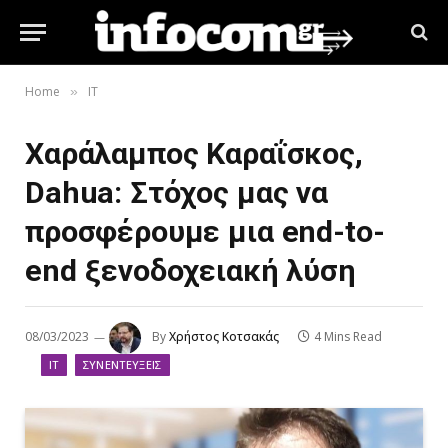
Home
IT
»
Χαράλαμπος Καραΐσκος,
Dahua: Στόχος μας να
προσφέρουμε μια end-to-
end ξενοδοχειακή λύση
08/03/2023
By
Χρήστος Κοτσακάς
4 Mins Read
IT
ΣΥΝΕΝΤΕΎΞΕΙΣ