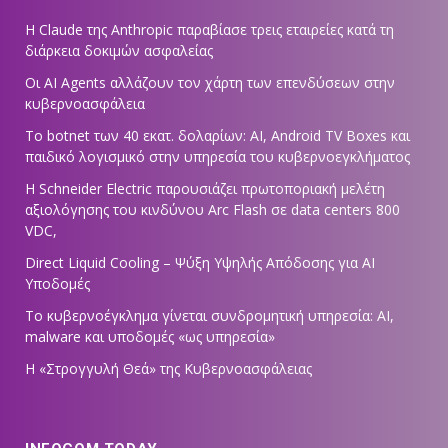
Η Claude της Anthropic παραβίασε τρεις εταιρείες κατά τη
διάρκεια δοκιμών ασφαλείας
Οι AI Agents αλλάζουν τον χάρτη των επενδύσεων στην
κυβερνοασφάλεια
Το botnet των 40 εκατ. δολαρίων: AI, Android TV Boxes και
παιδικό λογισμικό στην υπηρεσία του κυβερνοεγκλήματος
Η Schneider Electric παρουσιάζει πρωτοποριακή μελέτη
αξιολόγησης του κινδύνου Arc Flash σε data centers 800
VDC,
Direct Liquid Cooling – Ψύξη Υψηλής Απόδοσης για AI
Υποδομές
Το κυβερνοέγκλημα γίνεται συνδρομητική υπηρεσία: AI,
malware και υποδομές «ως υπηρεσία»
Η «Στρογγυλή Θεά» της Κυβερνοασφάλειας