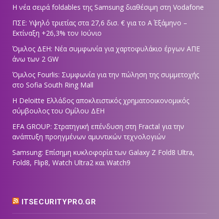
Η νέα σειρά foldables της Samsung διαθέσιμη στη Vodafone
ΠΣΕ: Υψηλό τριετίας στα 27,6 δισ. € για το Α΄ Εξάμηνο –
Εκτίναξη +26,3% τον Ιούνιο
Όμιλος ΔΕΗ: Νέα συμφωνία για χαρτοφυλάκιο έργων ΑΠΕ
άνω των 2 GW
Όμιλος Fourlis: Συμφωνία για την πώληση της συμμετοχής
στο Sofia South Ring Mall
Η Deloitte Ελλάδος αποκλειστικός χρηματοοικονομικός
σύμβουλος του Ομίλου ΔΕΗ
EFA GROUP: Στρατηγική επένδυση στη Fractal για την
ανάπτυξη προηγμένων αμυντικών τεχνολογιών
Samsung: Επίσημη κυκλοφορία των Galaxy Z Fold8 Ultra,
Fold8, Flip8, Watch Ultra2 και Watch9
ITSECURITYPRO.GR