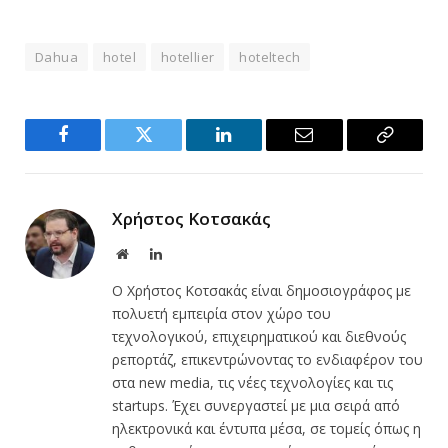
Dahua
hotel
hotellier
hoteltech
Facebook
Twitter
LinkedIn
Email
Copy
Link
Χρήστος Κοτσακάς
Website
LinkedIn
Ο Χρήστος Κοτσακάς είναι δημοσιογράφος με
πολυετή εμπειρία στον χώρο του
τεχνολογικού, επιχειρηματικού και διεθνούς
ρεπορτάζ, επικεντρώνοντας το ενδιαφέρον του
στα new media, τις νέες τεχνολογίες και τις
startups. Έχει συνεργαστεί με μια σειρά από
ηλεκτρονικά και έντυπα μέσα, σε τομείς όπως η