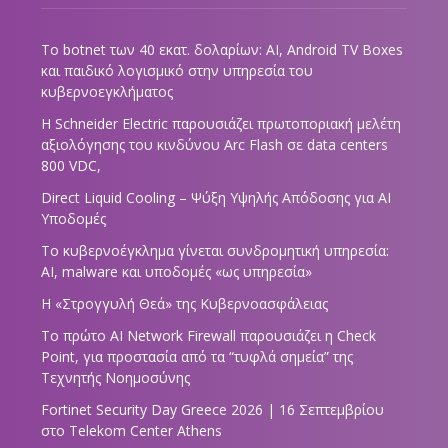
Το botnet των 40 εκατ. δολαρίων: AI, Android TV Boxes
και παιδικό λογισμικό στην υπηρεσία του
κυβερνοεγκλήματος
Η Schneider Electric παρουσιάζει πρωτοποριακή μελέτη
αξιολόγησης του κινδύνου Arc Flash σε data centers
800 VDC,
Direct Liquid Cooling – Ψύξη Υψηλής Απόδοσης για AI
Υποδομές
Το κυβερνοέγκλημα γίνεται συνδρομητική υπηρεσία:
AI, malware και υποδομές «ως υπηρεσία»
Η «Στρογγυλή Θεά» της Κυβερνοασφάλειας
Tο πρώτο AI Network Firewall παρουσιάζει η Check
Point, για προστασία από τα “τυφλά σημεία” της
Τεχνητής Νοημοσύνης
Fortinet Security Day Greece 2026 | 16 Σεπτεμβρίου
στο Telekom Center Athens