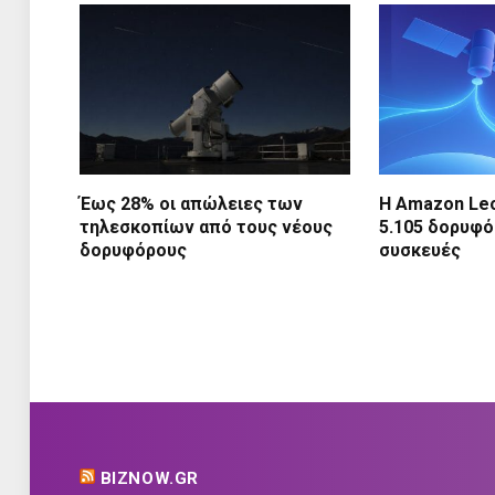
Έως 28% οι απώλειες των
Η Amazon Leo
τηλεσκοπίων από τους νέους
5.105 δορυφό
δορυφόρους
συσκευές
BIZNOW.GR