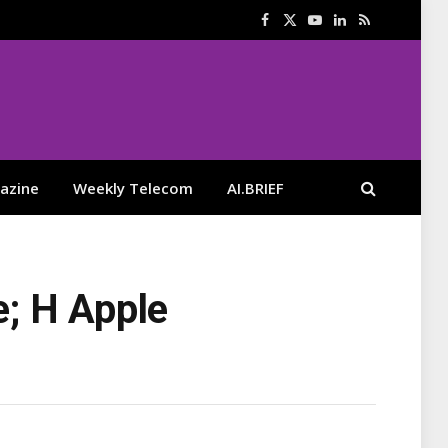
Facebook
X
YouTube
LinkedIn
RSS
(Twitter)
azine
Weekly Telecom
AI.BRIEF
e; Η Apple