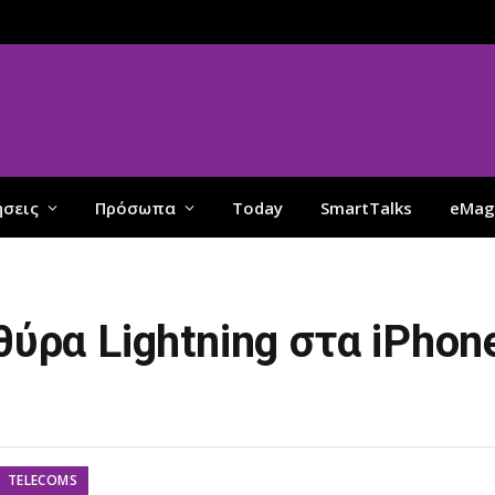
ήσεις
Πρόσωπα
Today
SmartTalks
eMag
θύρα Lightning στα iPhon
TELECOMS