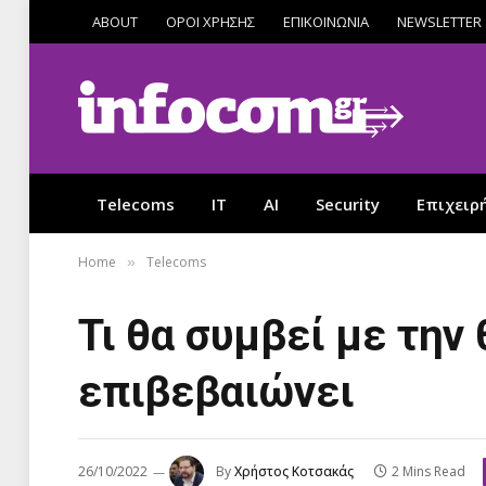
ABOUT
ΟΡΟΙ ΧΡΗΣΗΣ
ΕΠΙΚΟΙΝΩΝΙΑ
NEWSLETTER
Telecoms
IT
AI
Security
Επιχειρ
Home
Telecoms
»
Τι θα συμβεί με την 
επιβεβαιώνει
26/10/2022
By
Χρήστος Κοτσακάς
2 Mins Read