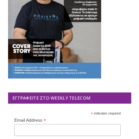
ΕΓΓΡΑΦΕΊΤΕ ΣΤΟ WEEKLY TELECOM
*
indicates required
*
Email Address