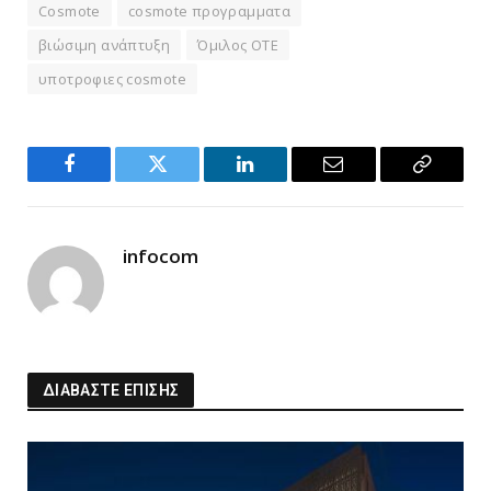
Cosmote
cosmote προγραμματα
βιώσιμη ανάπτυξη
Όμιλος ΟΤΕ
υποτροφιες cosmote
Facebook
Twitter
LinkedIn
Email
Copy
Link
infocom
ΔΙΑΒΑΣΤΕ ΕΠΙΣΗΣ