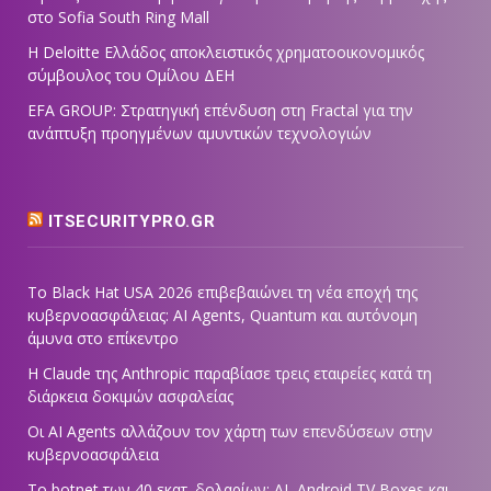
στο Sofia South Ring Mall
Η Deloitte Ελλάδος αποκλειστικός χρηματοοικονομικός
σύμβουλος του Ομίλου ΔΕΗ
EFA GROUP: Στρατηγική επένδυση στη Fractal για την
ανάπτυξη προηγμένων αμυντικών τεχνολογιών
ITSECURITYPRO.GR
Το Black Hat USA 2026 επιβεβαιώνει τη νέα εποχή της
κυβερνοασφάλειας: AI Agents, Quantum και αυτόνομη
άμυνα στο επίκεντρο
Η Claude της Anthropic παραβίασε τρεις εταιρείες κατά τη
διάρκεια δοκιμών ασφαλείας
Οι AI Agents αλλάζουν τον χάρτη των επενδύσεων στην
κυβερνοασφάλεια
Το botnet των 40 εκατ. δολαρίων: AI, Android TV Boxes και