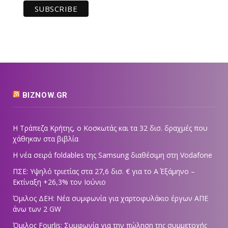
BIZNOW.GR
Η Τράπεζα Κρήτης, ο Κοσκωτάς και τα 32 δισ. δραχμές που
χάθηκαν στα βιβλία
Η νέα σειρά foldables της Samsung διαθέσιμη στη Vodafone
ΠΣΕ: Υψηλό τριετίας στα 27,6 δισ. € για το Α΄ Εξάμηνο –
Εκτίναξη +26,3% τον Ιούνιο
Όμιλος ΔΕΗ: Νέα συμφωνία για χαρτοφυλάκιο έργων ΑΠΕ
άνω των 2 GW
Όμιλος Fourlis: Συμφωνία για την πώληση της συμμετοχής