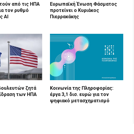
τούν από τις ΗΠΑ
Ευρωπαϊκή Ένωση Φάσματος
ια τον ρυθμό
προτείνει ο Κυριάκος
ς AI
Πιερρακάκης
βουλευτών ζητά
Κοινωνία της Πληροφορίας:
τίδραση των ΗΠΑ
έργα 3,1 δισ. ευρώ για τον
ψηφιακό μετασχηματισμό