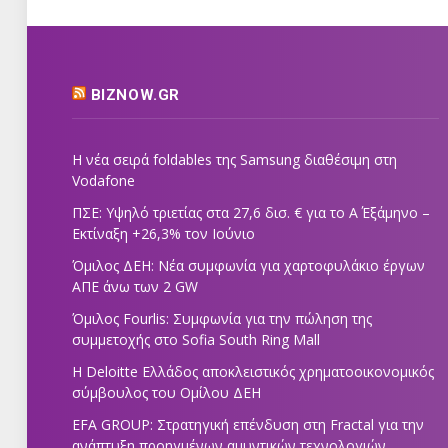
BIZNOW.GR
Η νέα σειρά foldables της Samsung διαθέσιμη στη
Vodafone
ΠΣΕ: Υψηλό τριετίας στα 27,6 δισ. € για το Α΄ Εξάμηνο –
Εκτίναξη +26,3% τον Ιούνιο
Όμιλος ΔΕΗ: Νέα συμφωνία για χαρτοφυλάκιο έργων
ΑΠΕ άνω των 2 GW
Όμιλος Fourlis: Συμφωνία για την πώληση της
συμμετοχής στο Sofia South Ring Mall
Η Deloitte Ελλάδος αποκλειστικός χρηματοοικονομικός
σύμβουλος του Ομίλου ΔΕΗ
EFA GROUP: Στρατηγική επένδυση στη Fractal για την
ανάπτυξη προηγμένων αμυντικών τεχνολογιών