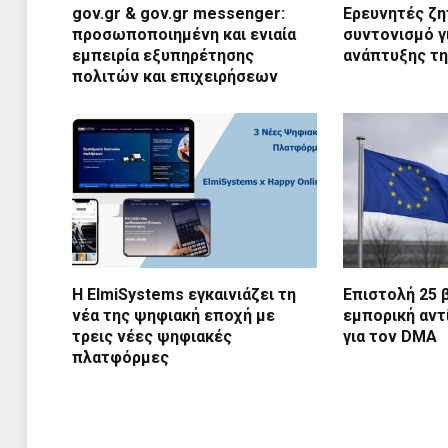
gov.gr & gov.gr messenger:
Ερευνητές ζη
προσωποποιημένη και ενιαία
συντονισμό γ
εμπειρία εξυπηρέτησης
ανάπτυξης τη
πολιτών και επιχειρήσεων
Η ElmiSystems εγκαινιάζει τη
Επιστολή 25 
νέα της ψηφιακή εποχή με
εμπορική αν
τρεις νέες ψηφιακές
για τον DMA
πλατφόρμες