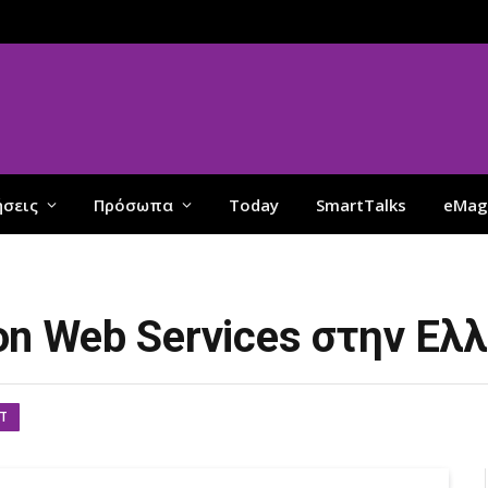
ήσεις
Πρόσωπα
Today
SmartTalks
eMag
n Web Services στην Ελ
IT