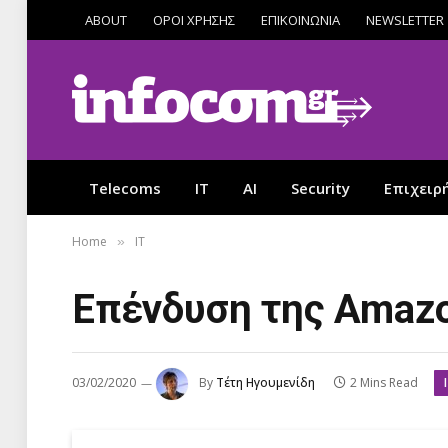
ABOUT
ΟΡΟΙ ΧΡΗΣΗΣ
ΕΠΙΚΟΙΝΩΝΙΑ
NEWSLETTER
Telecoms
IT
AI
Security
Επιχειρ
Home
IT
»
Επένδυση της Amazo
03/02/2020
By
Τέτη Ηγουμενίδη
2 Mins Read