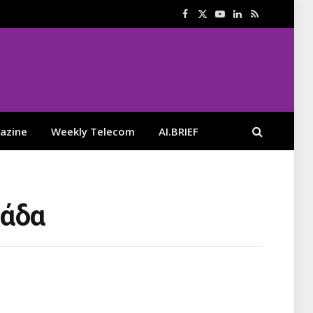
Facebook
X
YouTube
LinkedIn
RSS
(Twitter)
azine
Weekly Telecom
AI.BRIEF
λάδα