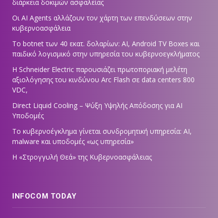
διάρκεια δοκιμών ασφαλείας
Οι AI Agents αλλάζουν τον χάρτη των επενδύσεων στην
κυβερνοασφάλεια
Το botnet των 40 εκατ. δολαρίων: AI, Android TV Boxes και
παιδικό λογισμικό στην υπηρεσία του κυβερνοεγκλήματος
Η Schneider Electric παρουσιάζει πρωτοποριακή μελέτη
αξιολόγησης του κινδύνου Arc Flash σε data centers 800
VDC,
Direct Liquid Cooling – Ψύξη Υψηλής Απόδοσης για AI
Υποδομές
Το κυβερνοέγκλημα γίνεται συνδρομητική υπηρεσία: AI,
malware και υποδομές «ως υπηρεσία»
Η «Στρογγυλή Θεά» της Κυβερνοασφάλειας
INFOCOM TODAY