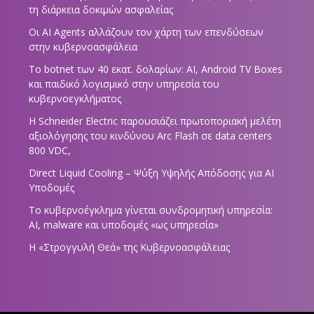
τη διάρκεια δοκιμών ασφαλείας
Οι AI Agents αλλάζουν τον χάρτη των επενδύσεων
στην κυβερνοασφάλεια
Το botnet των 40 εκατ. δολαρίων: AI, Android TV Boxes
και παιδικό λογισμικό στην υπηρεσία του
κυβερνοεγκλήματος
Η Schneider Electric παρουσιάζει πρωτοποριακή μελέτη
αξιολόγησης του κινδύνου Arc Flash σε data centers
800 VDC,
Direct Liquid Cooling – Ψύξη Υψηλής Απόδοσης για AI
Υποδομές
Το κυβερνοέγκλημα γίνεται συνδρομητική υπηρεσία:
AI, malware και υποδομές «ως υπηρεσία»
Η «Στρογγυλή Θεά» της Κυβερνοασφάλειας