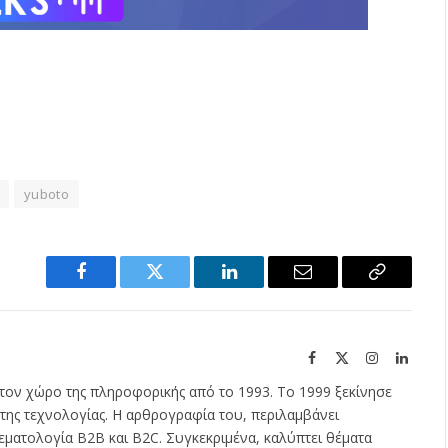
yuboto
Facebook
Twitter
LinkedIn
Email
Copy
Link
Facebook
X
Instagram
Linked
(Twitter)
τον χώρο της πληροφορικής από το 1993. Το 1999 ξεκίνησε
της τεχνολογίας. Η αρθρογραφία του, περιλαμβάνει
εματολογία B2B και B2C. Συγκεκριμένα, καλύπτει θέματα