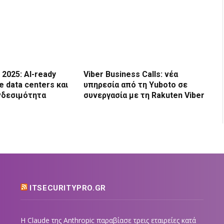
2025: AI-ready
Viber Business Calls: νέα
te data centers και
υπηρεσία από τη Yuboto σε
νδεσιμότητα
συνεργασία με τη Rakuten Viber
ITSECURITYPRO.GR
Η Claude της Anthropic παραβίασε τρεις εταιρείες κατά