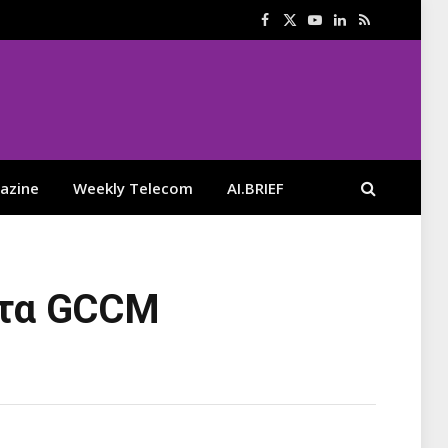
Facebook
X
YouTube
LinkedIn
RSS
(Twitter)
azine
Weekly Telecom
AI.BRIEF
 στα GCCM