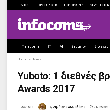
ABOUT
ΟΡΟΙ ΧΡΗΣΗΣ
ΕΠΙΚΟΙΝΩΝΙΑ
NEWSLETTER
Telecoms
IT
AI
Security
Επιχειρ
Home
News
»
Yuboto: 1 διεθνές β
Awards 2017
21/06/2017
By
Δημήτρης Θωμαδάκης
2 Mins Rea