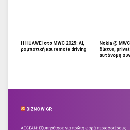
Η HUAWEI στο MWC 2025: AI,
Nokia @ MWC 
ρομποτική και remote driving
δίκτυα, priva
αυτόνομη συ
BIZNOW.GR
AEGEAN: Εξυπηρέτησε για πρώτη φορά περισσοτέρους