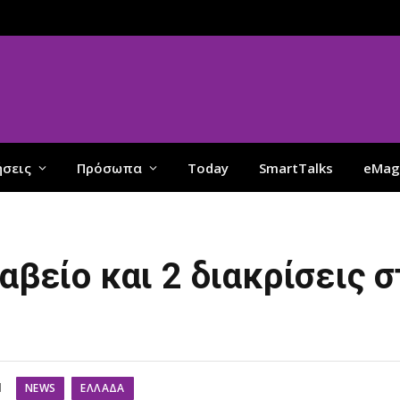
ήσεις
Πρόσωπα
Today
SmartTalks
eMag
ραβείο και 2 διακρίσεις
NEWS
ΕΛΛΆΔΑ
d