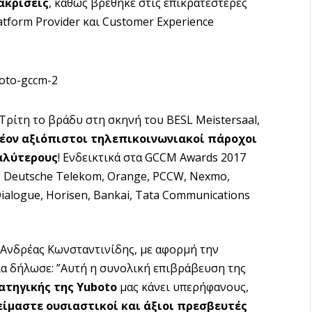
ακρίσεις
, καθώς βρέθηκε στις επικρατέστερες
tform Provider και Customer Experience
ρίτη το βράδυ στη σκηνή του BESL Meistersaal,
λέον αξιόπιστοι τηλεπικοινωνιακοί πάροχοι
αλύτερους
! Ενδεικτικά στα GCCM Awards 2017
ς Deutsche Telekom, Orange, PCCW, Nexmo,
ialogue, Horisen, Bankai, Tata Communications
 Ανδρέας Κωνσταντινίδης, με αφορμή την
ία δήλωσε: ”Αυτή η συνολική επιβράβευση της
ατηγικής της
Yuboto
μας κάνει υπερήφανους,
είμαστε ουσιαστικοί και άξιοι πρεσβευτές