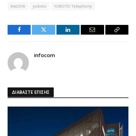
itw2016
yuboto
YUBOTO Telephony
Facebook
Twitter
LinkedIn
Email
Copy
Link
infocom
ΔΙΑΒΑΣΤΕ ΕΠΙΣΗΣ