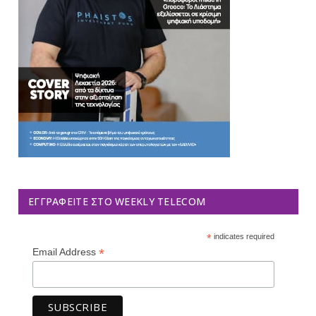
ΕΓΓΡΑΦΕΊΤΕ ΣΤΟ WEEKLY TELECOM
*
indicates required
*
Email Address