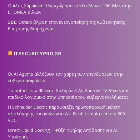
Όμιλος Σαρακάκη: Παραχώρησε το νέο Maxus T60 Max στην
ΕΠΟΜΕΑ Βιλίων
ΣΒΕ: Θετικό βήμα η επανενεργοποίηση της Κυβερνητικής
Επιτροπής Βιομηχανίας
ITSECURITYPRO.GR
Οι AI Agents αλλάζουν τον χάρτη των επενδύσεων στην
κυβερνοασφάλεια
Το botnet των 40 εκατ. δολαρίων: AI, Android TV Boxes και
παιδικό λογισμικό στην υπηρεσία του κυβερνοεγκλήματος
Η Schneider Electric παρουσιάζει πρωτοποριακή μελέτη
αξιολόγησης του κινδύνου Arc Flash σε data centers 800
VDC,
Direct Liquid Cooling – Ψύξη Υψηλής Απόδοσης για AI
Υποδομές