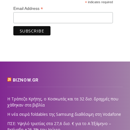
*
indicates required
*
Email Address
BIZNOW.GR
Η Τράπεζα Κρήτης, ο Κοσκωτάς και τα 32 δισ. δραχμές που
χάθηκαν στα βιβλία
Η νέα σειρά foldables της Samsung διαθέσιμη στη Vodafone
ΠΣΕ: Υψηλό τριετίας στα 27,6 δισ. € για το Α΄ Εξάμηνο –
Εκτίναξη +26,3% τον Ιούνιο