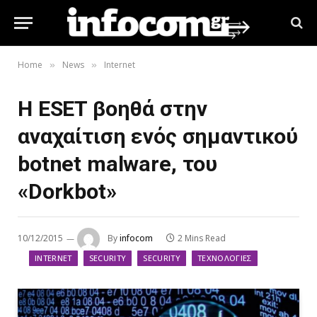
Home
News
Internet
»
»
Η ESET βοηθά στην
αναχαίτιση ενός σημαντικού
botnet malware, του
«Dorkbot»
10/12/2015
By
infocom
2 Mins Read
INTERNET
SECURITY
SECURITY
ΤΕΧΝΟΛΟΓΊΕΣ