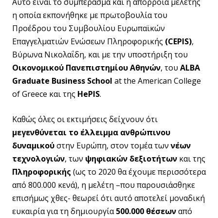
Αυτό είναι το συμπέρασμα και η απόρροια μελέτης
η οποία εκπονήθηκε με πρωτοβουλία του
Προέδρου του Συμβουλίου Ευρωπαϊκών
Επαγγελματιών Ενώσεων Πληροφορικής
(CEPIS)
,
Βύρωνα Νικολαΐδη, και με την υποστήριξη του
Οικονομικού Πανεπιστημίου Αθηνών
, του
ALBA
Graduate Business School
at the American College
of Greece και της
HePIS
.
Καθώς όλες οι εκτιμήσεις δείχνουν ότι
μεγενθύνεται το έλλειμμα ανθρώπινου
δυναμικού
στην Ευρώπη, στον τομέα των
νέων
τεχνολογιών
, των
ψηφιακών δεξιοτήτων
και της
Πληροφορικής
(ως το 2020 θα έχουμε περισσότερα
από 800.000 κενά), η μελέτη –που παρουσιάσθηκε
επισήμως χθες- θεωρεί ότι αυτό αποτελεί μοναδική
ευκαιρία για τη δημιουργία
500.000 θέσεων
από