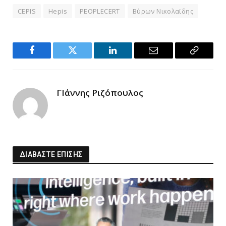
CEPIS
Hepis
PEOPLECERT
Βύρων Νικολαϊδης
Facebook
Twitter
LinkedIn
Email
Copy
Link
ΓΙάννης Ριζόπουλος
ΔΙΑΒΑΣΤΕ ΕΠΙΣΗΣ