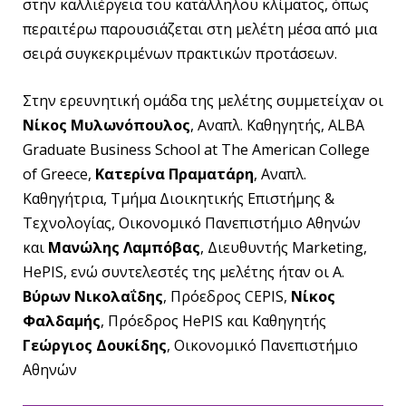
στην καλλιέργεια του κατάλληλου κλίματος, όπως
περαιτέρω παρουσιάζεται στη μελέτη μέσα από μια
σειρά συγκεκριμένων πρακτικών προτάσεων.
Στην ερευνητική ομάδα της μελέτης συμμετείχαν οι
Νίκος Μυλωνόπουλος
, Aναπλ. Καθηγητής, ALBA
Graduate Business School at The American College
of Greece,
Κατερίνα Πραματάρη
, Aναπλ.
Καθηγήτρια, Τμήμα Διοικητικής Επιστήμης &
Τεχνολογίας, Οικονομικό Πανεπιστήμιο Αθηνών
και
Μανώλης Λαμπόβας
, Διευθυντής Marketing,
HePIS, ενώ συντελεστές της μελέτης ήταν οι Α.
Βύρων Νικολαΐδης
, Πρόεδρος CEPIS,
Νίκος
Φαλδαμής
, Πρόεδρος HePIS και Καθηγητής
Γεώργιος Δουκίδης
, Οικονομικό Πανεπιστήμιο
Αθηνών