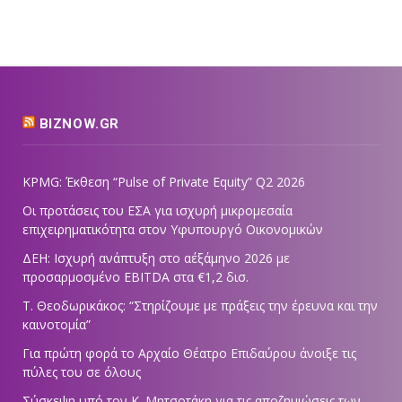
BIZNOW.GR
KPMG: Έκθεση “Pulse of Private Equity” Q2 2026
Οι προτάσεις του ΕΣΑ για ισχυρή μικρομεσαία
επιχειρηματικότητα στον Υφυπουργό Οικονομικών
ΔΕΗ: Ισχυρή ανάπτυξη στο α΄εξάμηνο 2026 με
προσαρμοσμένο EBITDA στα €1,2 δισ.
Τ. Θεοδωρικάκος: “Στηρίζουμε με πράξεις την έρευνα και την
καινοτομία”
Για πρώτη φορά το Αρχαίο Θέατρο Επιδαύρου άνοιξε τις
πύλες του σε όλους
Σύσκεψη υπό τον Κ. Μητσοτάκη για τις αποζημιώσεις των