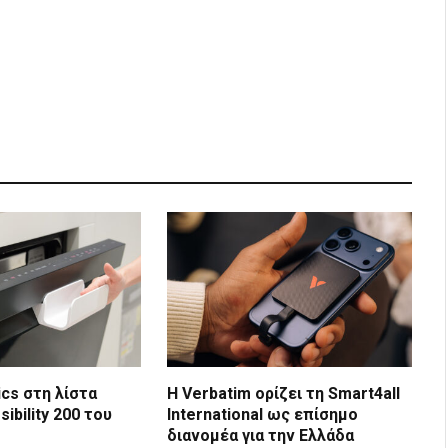
ics στη λίστα
Η Verbatim ορίζει τη Smart4all
ibility 200 του
International ως επίσημο
διανομέα για την Ελλάδα