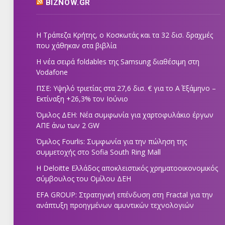
BIZNOW.GR
Η Τράπεζα Κρήτης, ο Κοσκωτάς και τα 32 δισ. δραχμές
που χάθηκαν στα βιβλία
Η νέα σειρά foldables της Samsung διαθέσιμη στη
Vodafone
ΠΣΕ: Υψηλό τριετίας στα 27,6 δισ. € για το Α΄ Εξάμηνο –
Εκτίναξη +26,3% τον Ιούνιο
Όμιλος ΔΕΗ: Νέα συμφωνία για χαρτοφυλάκιο έργων
ΑΠΕ άνω των 2 GW
Όμιλος Fourlis: Συμφωνία για την πώληση της
συμμετοχής στο Sofia South Ring Mall
Η Deloitte Ελλάδος αποκλειστικός χρηματοοικονομικός
σύμβουλος του Ομίλου ΔΕΗ
EFA GROUP: Στρατηγική επένδυση στη Fractal για την
ανάπτυξη προηγμένων αμυντικών τεχνολογιών