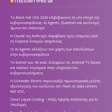
ITSECURITYPRO.GR
Το Black Hat USA 2026 επιβεβαιώνει τη νέα εποχή της
κυβερνοασφάλειας: AI Agents, Quantum και αυτόνομη
άμυνα στο επίκεντρο
Η Claude της Anthropic παραβίασε τρεις εταιρείες κατά
τη διάρκεια δοκιμών ασφαλείας
Οι AI Agents αλλάζουν τον χάρτη των επενδύσεων
στην κυβερνοασφάλεια
Το botnet των 40 εκατ. δολαρίων: AI, Android TV Boxes
και παιδικό λογισμικό στην υπηρεσία του
κυβερνοεγκλήματος
Η Schneider Electric παρουσιάζει πρωτοποριακή μελέτη
αξιολόγησης του κινδύνου Arc Flash σε data centers
800 VDC,
Direct Liquid Cooling – Ψύξη Υψηλής Απόδοσης για AI
Υποδομές