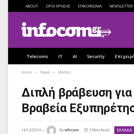
ABOUT
ΟΡΟΙ ΧΡΗΣΗΣ
ΕΠΙΚΟΙΝΩΝΙΑ
NEWSLETTER
Telecoms
IT
AI
Security
Επιχειρ
Home
News
Ελλάδα
»
»
Διπλή βράβευση για 
Βραβεία Εξυπηρέτη
ΕΛΛΆΔΑ
19/12/2014
By
infocom
2 Mins Read