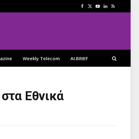
Facebook
X
YouTube
LinkedIn
RSS
(Twitter)
azine
Weekly Telecom
AI.BRIEF
 στα Εθνικά