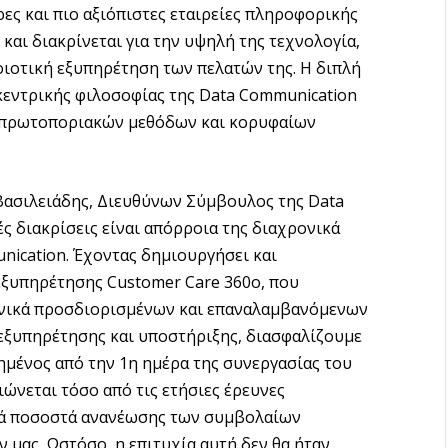
ρες και πιο αξιόπιστες εταιρείες πληροφορικής
και διακρίνεται για την υψηλή της τεχνολογία,
οιοτική εξυπηρέτηση των πελατών της. Η διπλή
κεντρικής φιλοσοφίας της Data Communication
η πρωτοποριακών μεθόδων και κορυφαίων
Βασιλειάδης, Διευθύνων Σύμβουλος της Data
ς διακρίσεις είναι απόρροια της διαχρονικά
ication. Έχοντας δημιουργήσει και
ξυπηρέτησης Customer Care 360ο, που
ονικά προσδιορισμένων και επαναλαμβανόμενων
εξυπηρέτησης και υποστήριξης, διασφαλίζουμε
ιημένος από την 1η ημέρα της συνεργασίας του
ιώνεται τόσο από τις ετήσιες έρευνες
λά ποσοστά ανανέωσης των συμβολαίων
μας. Ωστόσο, η επιτυχία αυτή δεν θα ήταν