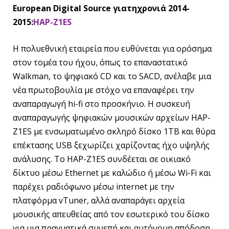
European Digital Source
για
τη
χρονιά
2014-
2015:
HAP-Z1ES
Η πολυεθνική εταιρεία που ευθύνεται για ορόσημα
στον τομέα του ήχου, όπως το επαναστατικό
Walkman, το ψηφιακό CD και το SACD, ανέλαβε μια
νέα πρωτοβουλία με στόχο να επαναφέρει την
αναπαραγωγή hi-fi στο προσκήνιο. Η συσκευή
αναπαραγωγής ψηφιακών μουσικών αρχείων HAP-
Z1ES με ενσωματωμένο σκληρό δίσκο 1TB και θύρα
επέκτασης USB ξεχωρίζει χαρίζοντας ήχο υψηλής
ανάλυσης. Το HAP-Z1ES συνδέεται σε οικιακό
δίκτυο μέσω Ethernet με καλώδιο ή μέσω Wi-Fi και
παρέχει ραδιόφωνο μέσω internet με την
πλατφόρμα vTuner, αλλά αναπαράγει αρχεία
μουσικής απευθείας από τον εσωτερικό του δίσκο
για μια πραγματικά συνεπή και αυτόνομη απόδοση.