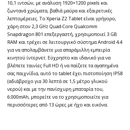
10,1 ιντσών, με ανάλυση 1920×1200 pixels και
ζωντανά χρώματα, βαθιά μαύρα και εξαιρετικές
λεπτομέρειες. Το Xperia Z2 Tablet είναι γρήγορο,
χάρη στον 2,3 GHz Quad‐Core Qualcomm
Snapdragon 801 επεξεργαστή, χρησιμοποιεί 3 GB
RAM και τρέχει σε λειτουργικό σύστημα Android 4.4
για να απολαμβάνετε μια απαράμιλλη εμπειρία
κινητού ίντερνετ. Εύχρηστο και ιδανικό για να
βλέπετε ταινίες Full HD ή να παίζετε τα αγαπημένα
σας παιχνίδια, αυτό το tablet έχει πιστοποίηση IP58
(αδιάβροχο για 30 λεπτά σε 1,5 μέτρο γλυκού
νερού) και με την πανίσχυρη μπαταρία του,
6.000mAh, μπορείτε να το χρησιμοποιείτε για
περισσότερες από 13 ώρες με ήχο και εικόνα.