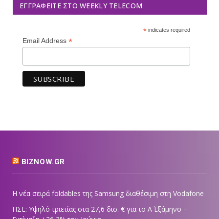
ΕΓΓΡΑΦΕΊΤΕ ΣΤΟ WEEKLY TELECOM
*
indicates required
*
Email Address
BIZNOW.GR
Η νέα σειρά foldables της Samsung διαθέσιμη στη Vodafone
ΠΣΕ: Υψηλό τριετίας στα 27,6 δισ. € για το Α΄ Εξάμηνο –