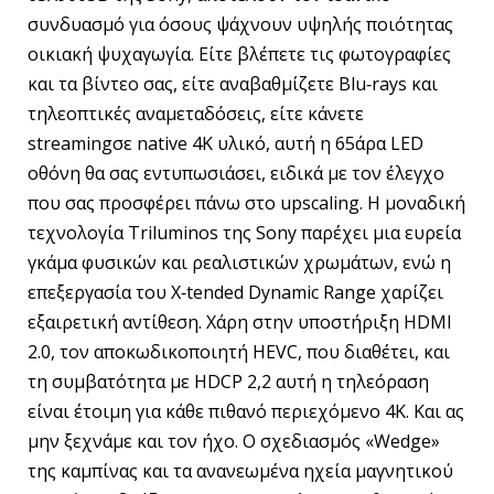
συνδυασμό για όσους ψάχνουν υψηλής ποιότητας
οικιακή ψυχαγωγία. Είτε βλέπετε τις φωτογραφίες
και τα βίντεο σας, είτε αναβαθμίζετε Blu‐rays και
τηλεοπτικές αναμεταδόσεις, είτε κάνετε
streamingσε native 4K υλικό, αυτή η 65άρα LED
οθόνη θα σας εντυπωσιάσει, ειδικά με τον έλεγχο
που σας προσφέρει πάνω στο upscaling. Η μοναδική
τεχνολογία Triluminos της Sony παρέχει μια ευρεία
γκάμα φυσικών και ρεαλιστικών χρωμάτων, ενώ η
επεξεργασία του X‐tended Dynamic Range χαρίζει
εξαιρετική αντίθεση. Χάρη στην υποστήριξη HDMI
2.0, τον αποκωδικοποιητή HEVC, που διαθέτει, και
τη συμβατότητα με HDCP 2,2 αυτή η τηλεόραση
είναι έτοιμη για κάθε πιθανό περιεχόμενο 4K. Και ας
μην ξεχνάμε και τον ήχο. Ο σχεδιασμός «Wedge»
της καμπίνας και τα ανανεωμένα ηχεία μαγνητικού