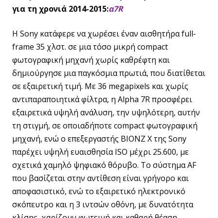
για
τη
χρονιά
2014-2015:
α7R
Η Sony κατάφερε να χωρέσει έναν αισθητήρα full‐
frame 35 χλστ. σε μια τόσο μικρή compact
φωτογραφική μηχανή χωρίς καθρέφτη και
δημιούργησε μια παγκόσμια πρωτιά, που διατίθεται
σε εξαιρετική τιμή. Με 36 megapixels και χωρίς
αντιπαραποιητικά φίλτρα, η Alpha 7R προσφέρει
εξαιρετικά υψηλή ανάλυση, την υψηλότερη, αυτήν
τη στιγμή, σε οποιαδήποτε compact φωτογραφική
μηχανή, ενώ ο επεξεργαστής BIONZ X της Sony
παρέχει υψηλή ευαισθησία ISO μέχρι 25.600, με
σχετικά χαμηλό ψηφιακό θόρυβο. Το σύστημα AF
που βασίζεται στην αντίθεση είναι γρήγορο και
αποφασιστικό, ενώ το εξαιρετικό ηλεκτρονικό
σκόπευτρο και η 3 ιντσών οθόνη, με δυνατότητα
κλίσης, χαρίζουν φωτεινή και καθαρή θέαση.