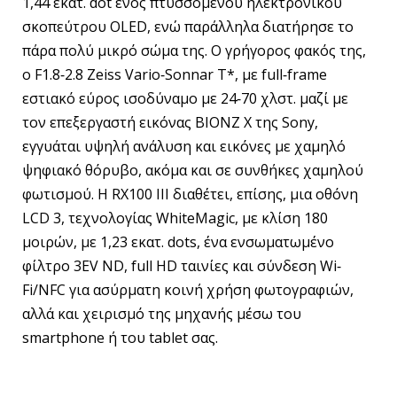
1,44 εκατ. dot ενός πτυσσόμενου ηλεκτρονικού
σκοπεύτρου OLED, ενώ παράλληλα διατήρησε το
πάρα πολύ μικρό σώμα της. Ο γρήγορος φακός της,
ο F1.8‐2.8 Zeiss Vario‐Sonnar T*, με full‐frame
εστιακό εύρος ισοδύναμο με 24‐70 χλστ. μαζί με
τον επεξεργαστή εικόνας BIONZ X της Sony,
εγγυάται υψηλή ανάλυση και εικόνες με χαμηλό
ψηφιακό θόρυβο, ακόμα και σε συνθήκες χαμηλού
φωτισμού. Η RX100 III διαθέτει, επίσης, μια οθόνη
LCD 3, τεχνολογίας WhiteMagic, με κλίση 180
μοιρών, με 1,23 εκατ. dots, ένα ενσωματωμένο
φίλτρο 3EV ND, full HD ταινίες και σύνδεση Wi‐
Fi/NFC για ασύρματη κοινή χρήση φωτογραφιών,
αλλά και χειρισμό της μηχανής μέσω του
smartphone ή του tablet σας.