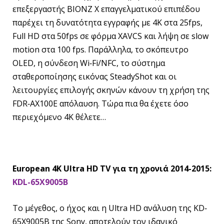
επεξεργαστής BIONZ X επαγγελματικού επιπέδου
παρέχει τη δυνατότητα εγγραφής με 4K στα 25fps,
Full HD στα 50fps σε φόρμα XAVCS και λήψη σε slow
motion στα 100 fps. Παράλληλα, το σκόπευτρο
OLED, η σύνδεση Wi‐Fi/NFC, το σύστημα
σταθεροποίησης εικόνας SteadyShot και οι
λειτουργίες επιλογής σκηνών κάνουν τη χρήση της
FDR‐AX100E απόλαυση. Τώρα πια θα έχετε όσο
περιεχόμενο 4Κ θέλετε…
European 4K Ultra HD TV για τη χρονιά 2014-2015:
KDL-65X9005B
Το μέγεθος, ο ήχος και η Ultra HD ανάλυση της KD‐
65X9005B της Sony, αποτελούν τον ιδανικό