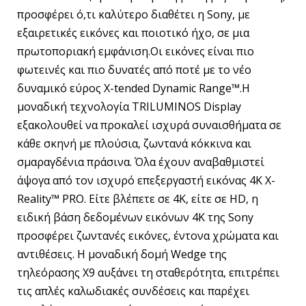
προσφέρει ό,τι καλύτερο διαθέτει η Sony, με
εξαιρετικές εικόνες και ποιοτικό ήχο, σε μια
πρωτοποριακή εμφάνιση.Οι εικόνες είναι πιο
φωτεινές και πιο δυνατές από ποτέ με το νέο
δυναμικό εύρος X-tended Dynamic Range™.Η
μοναδική τεχνολογία TRILUMINOS Display
εξακολουθεί να προκαλεί ισχυρά συναισθήματα σε
κάθε σκηνή με πλούσια, ζωντανά κόκκινα και
σμαραγδένια πράσινα. Όλα έχουν αναβαθμιστεί
άψογα από τον ισχυρό επεξεργαστή εικόνας 4K X-
Reality™ PRO. Είτε βλέπετε σε 4K, είτε σε HD, η
ειδική βάση δεδομένων εικόνων 4K της Sony
προσφέρει ζωντανές εικόνες, έντονα χρώματα και
αντιθέσεις. Η μοναδική δομή Wedge της
τηλεόρασης X9 αυξάνει τη σταθερότητα, επιτρέπει
τις απλές καλωδιακές συνδέσεις και παρέχει