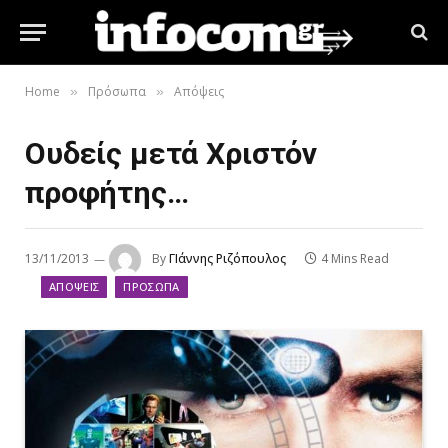
Home
Πρόσωπα
Απόψεις
»
»
Ουδείς μετά Χριστόν
προφήτης…
13/11/2013
By
ΓΙάννης Ριζόπουλος
4 Mins Read
ΑΠΌΨΕΙΣ
ΠΡΌΣΩΠΑ