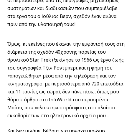
οι περισσότερες από τις περιγραφές μηχανισμών,
συστημάτων και διαδικασιών που συμπεριέλαβε
στα έργα του ο Ιούλιος Βερν, σχεδόν έναν αιώνα
πριν από την υλοποίησή τους!
Όμως, κι εκείνες που έκαναν την εμφάνισή τους στη
διάρκεια της σχεδόν 40χρονης πορείας του
θρυλικού Star Trek (ξεκίνησε το 1966 ως έργο ζωής
του συγγραφέα Τζιν Ρόντμπερι και η φήμη του
«απογειώθηκε» μέσα από την τηλεόραση και τον
κινηματογράφο, με περισσότερα από 720 επεισόδια
και 11 ταινίες ως τώρα), δεν πάνε πίσω, όπως μου
θύμισε άρθρο στο InfoWorld του περασμένου
Μαΐου, που «αλιεύτηκε» πρόσφατα, στο πλαίσιο
εκκαθαρίσεων στο ηλεκτρονικό αρχείο μου…
Και δεν μιλάμε, βέβαια, για μονάχα μια-δυο