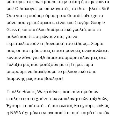
μάρτυρας το smartphone στην τσέπη ή στην τσάντα
μας! Ο διάλογος με υπολογιστές, το ίδιο –βλέπε Siri!
Όσο για τη σούπερ-όραση του Geordi LaForge το
μόνο που χρειαζόμαστε, είναι ένα ζευγάρι Google
Glass ή κάποια άλλα διαδραστικά γυαλιά, από τα
πολλά που ξεφυτρώνουν πια, για να
εκμεταλλευτούν τη δυναμική του είδους… Χώρια
που, οι πιο πρόσφατες επιστημονικές ανακοινώσεις
κάνουν λόγο για 4,5 δισεκατομμύρια πλανήτες στο
Γαλαξία μας που μοιάζουν με τη Γη μας, άρα
μπορούμε να διαλέξουμε το μελλοντικό τόπο
διαμονής μας κατά βούληση!
Τι άλλο θέλετε; Warp drives, που συντομεύουν
εκπληκτικά το χρόνο των διαπλανητικών ταξιδιών;
Έχουμε κι απ’ αυτά – ή πιο σωστά, θα έχουμε, καθώς
η NASA όχι μόνο ενεργοποιείται από καιρό σ’ αυτόν