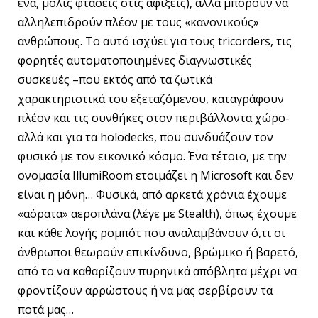
ένα, μόλις φτάσεις στις αφίξεις), αλλά μπορούν να
αλληλεπιδρούν πλέον με τους «κανονικούς»
ανθρώπους. Το αυτό ισχύει για τους tricorders, τις
φορητές αυτοματοποιημένες διαγνωστικές
συσκευές –που εκτός από τα ζωτικά
χαρακτηριστικά του εξεταζόμενου, καταγράφουν
πλέον και τις συνθήκες στον περιβάλλοντα χώρο-
αλλά και για τα holodecks, που συνδυάζουν τον
φυσικό με τον εικονικό κόσμο. Ένα τέτοιο, με την
ονομασία IllumiRoom ετοιμάζει η Microsoft και δεν
είναι η μόνη… Φυσικά, από αρκετά χρόνια έχουμε
«αόρατα» αεροπλάνα (λέγε με Stealth), όπως έχουμε
και κάθε λογής ρομπότ που αναλαμβάνουν ό,τι οι
άνθρωποι θεωρούν επικίνδυνο, βρώμικο ή βαρετό,
από το να καθαρίζουν πυρηνικά απόβλητα μέχρι να
φροντίζουν αρρώστους ή να μας σερβίρουν τα
ποτά μας…