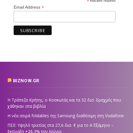
*
indicates required
*
Email Address
BIZNOW.GR
Η Τράπεζα Κρήτης, ο Κοσκωτάς και τα 32 δισ. δραχμές που
χάθηκαν στα βιβλία
Η νέα σειρά foldables της Samsung διαθέσιμη στη Vodafone
ΠΣΕ: Υψηλό τριετίας στα 27,6 δισ. € για το Α΄ Εξάμηνο –
Εκτίναξη +26,3% τον Ιούνιο