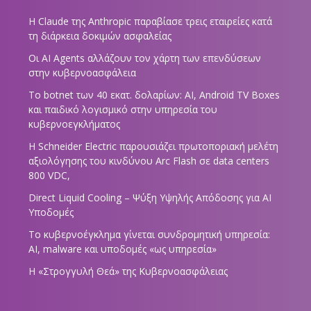
Η Claude της Anthropic παραβίασε τρεις εταιρείες κατά
τη διάρκεια δοκιμών ασφαλείας
Οι AI Agents αλλάζουν τον χάρτη των επενδύσεων
στην κυβερνοασφάλεια
Το botnet των 40 εκατ. δολαρίων: AI, Android TV Boxes
και παιδικό λογισμικό στην υπηρεσία του
κυβερνοεγκλήματος
Η Schneider Electric παρουσιάζει πρωτοποριακή μελέτη
αξιολόγησης του κινδύνου Arc Flash σε data centers
800 VDC,
Direct Liquid Cooling – Ψύξη Υψηλής Απόδοσης για AI
Υποδομές
Το κυβερνοέγκλημα γίνεται συνδρομητική υπηρεσία:
AI, malware και υποδομές «ως υπηρεσία»
Η «Στρογγυλή Θεά» της Κυβερνοασφάλειας