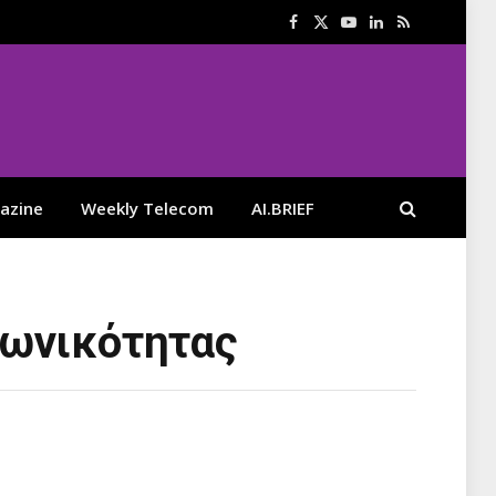
Facebook
X
YouTube
LinkedIn
RSS
(Twitter)
azine
Weekly Telecom
AI.BRIEF
ζωνικότητας