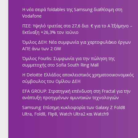
Η νέα σειρά foldables της Samsung διαθέσιμη στη
Vodafone
ΠΣΕ: Υψηλό τριετίας στα 27,6 δισ. € για το Α΄ Εξάμηνο –
Εκτίναξη +26,3% τον Ιούνιο
Όμιλος ΔΕΗ: Νέα συμφωνία για χαρτοφυλάκιο έργων
ΑΠΕ άνω των 2 GW
Όμιλος Fourlis: Συμφωνία για την πώληση της
συμμετοχής στο Sofia South Ring Mall
Η Deloitte Ελλάδος αποκλειστικός χρηματοοικονομικός
σύμβουλος του Ομίλου ΔΕΗ
EFA GROUP: Στρατηγική επένδυση στη Fractal για την
ανάπτυξη προηγμένων αμυντικών τεχνολογιών
Samsung: Επίσημη κυκλοφορία των Galaxy Z Fold8
Ultra, Fold8, Flip8, Watch Ultra2 και Watch9