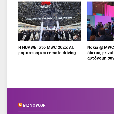
Η HUAWEI στο MWC 2025: AI,
Nokia @ MWC 
ρομποτική και remote driving
δίκτυα, priva
αυτόνομη συ
BIZNOW.GR