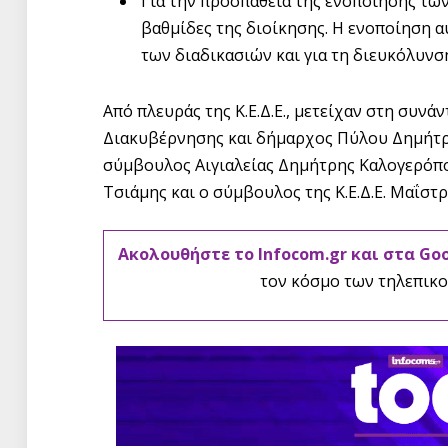
Για την προσπάθεια της ενοποίησης τω
βαθμίδες της διοίκησης. Η ενοποίηση 
των διαδικασιών και για τη διευκόλυνσ
Από πλευράς της Κ.Ε.Δ.Ε., μετείχαν στη συν
Διακυβέρνησης και δήμαρχος Πύλου Δημήτρη
σύμβουλος Αιγιαλείας Δημήτρης Καλογερόπ
Τσιάμης και ο σύμβουλος της Κ.Ε.Δ.Ε. Μαΐστ
Ακολουθήστε το Infocom.gr και στα Go
τον κόσμο των τηλεπικο