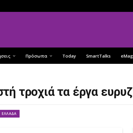
ήσεις
Πρόσωπα
Today
SmartTalks
eMag
τή τροχιά τα έργα ευρυ
ΕΛΛΆΔΑ