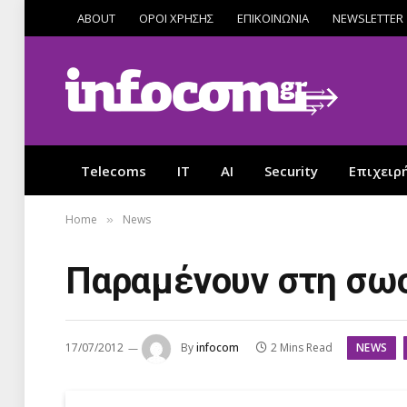
ABOUT
ΟΡΟΙ ΧΡΗΣΗΣ
ΕΠΙΚΟΙΝΩΝΙΑ
NEWSLETTER
Telecoms
IT
AI
Security
Επιχειρ
Home
News
»
Παραμένουν στη σωσ
NEWS
17/07/2012
By
infocom
2 Mins Read