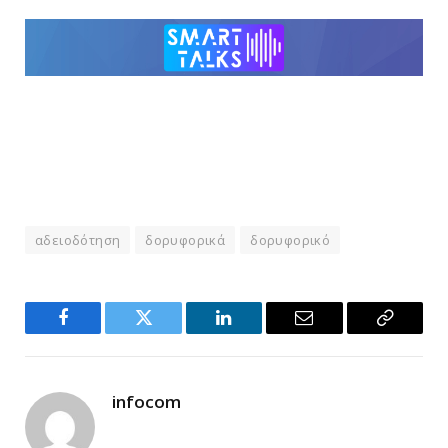
αδειοδότηση
δορυφορικά
δορυφορικό
Facebook
Twitter
LinkedIn
Email
Copy
Link
infocom