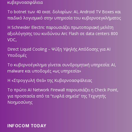
κυβερνοασφάλεια
Το botnet των 40 εκατ. δολαρίων: AI, Android TV Boxes και
παιδικό λογισμικό στην υπηρεσία του κυβερνοεγκλήματος
Η Schneider Electric παρουσιάζει πρωτοποριακή μελέτη
αξιολόγησης του κινδύνου Arc Flash σε data centers 800
VDC,
Direct Liquid Cooling – Ψύξη Υψηλής Απόδοσης για AI
Υποδομές
Το κυβερνοέγκλημα γίνεται συνδρομητική υπηρεσία: AI,
malware και υποδομές «ως υπηρεσία»
Η «Στρογγυλή Θεά» της Κυβερνοασφάλειας
Tο πρώτο AI Network Firewall παρουσιάζει η Check Point,
για προστασία από τα “τυφλά σημεία” της Τεχνητής
Νοημοσύνης
INFOCOM TODAY